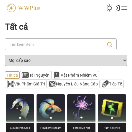
Tất cả
Tất cả
Tài Nguyên
Vật Phẩm Nhiệm Vụ
Vật Phẩm Giá Trị
Nguyên Liệu Nâng Cấp
Tiếp Tế
Cloudperch Seed
Flowborne Dream
Forget-Me-Not
Past Reveries