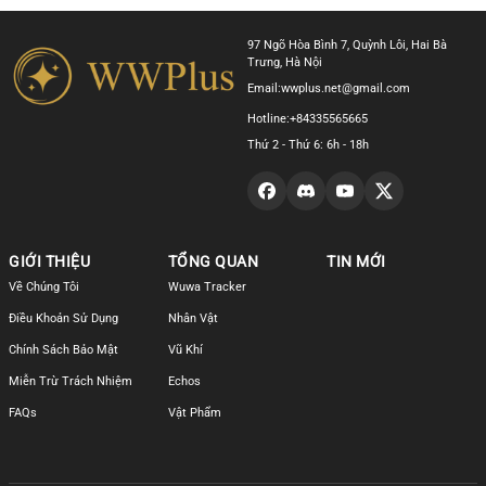
trước
tiếp
97 Ngõ Hòa Bình 7, Quỳnh Lôi, Hai Bà
Trưng, Hà Nội
Email:
wwplus.net@gmail.com
Hotline:
+84335565665
Thứ 2 - Thứ 6: 6h - 18h
GIỚI THIỆU
TỔNG QUAN
TIN MỚI
Về Chúng Tôi
Wuwa Tracker
Điều Khoản Sử Dụng
Nhân Vật
Chính Sách Bảo Mật
Vũ Khí
Miễn Trừ Trách Nhiệm
Echos
FAQs
Vật Phẩm