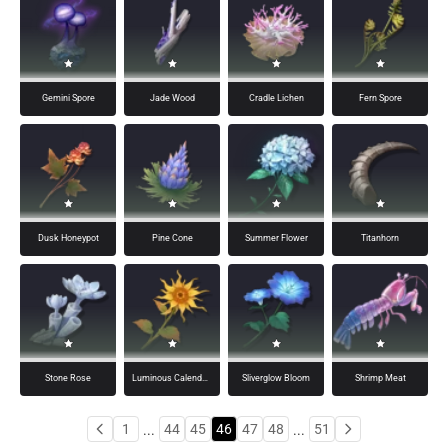
Gemini Spore
Jade Wood
Cradle Lichen
Fern Spore
Dusk Honeypot
Pine Cone
Summer Flower
Titanhorn
Stone Rose
Luminous Calendula
Sliverglow Bloom
Shrimp Meat
1
44
45
46
47
48
51
...
...
Trang
Trang