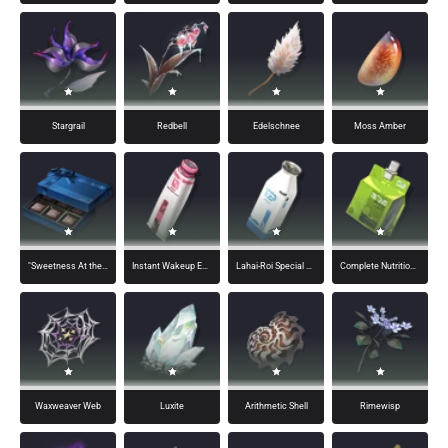
Stargrail
Redbell
Edelschnee
Moss Amber
"Sweetness At the Corner" Chocolate Box
Instant Wakeup Energy Gel Sachet
Lahai-Roi Special Plant Milk
Complete Nutrition Squeezy Jelly
Waxweaver Web
Luxite
Arithmetic Shell
Rimewisp