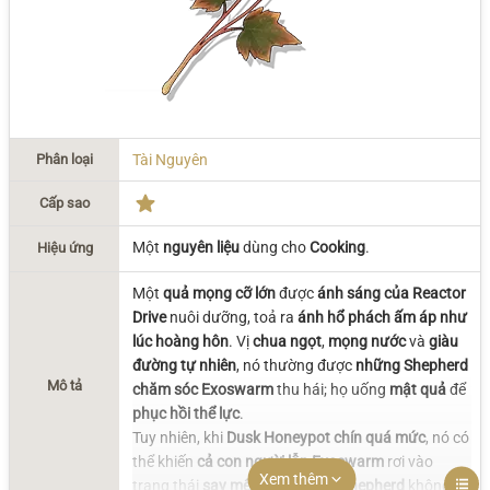
Phân loại
Tài Nguyên
Cấp sao
Một
nguyên liệu
dùng cho
Cooking
.
Hiệu ứng
Một
quả mọng cỡ lớn
được
ánh sáng của Reactor
Drive
nuôi dưỡng, toả ra
ánh hổ phách ấm áp như
lúc hoàng hôn
. Vị
chua ngọt
,
mọng nước
và
giàu
đường tự nhiên
, nó thường được
những Shepherd
Mô tả
chăm sóc Exoswarm
thu hái; họ uống
mật quả
để
phục hồi thể lực
.
Tuy nhiên, khi
Dusk Honeypot
chín quá mức
, nó có
thể khiến
cả con người lẫn Exoswarm
rơi vào
Xem thêm
trạng thái
say mê
. Mỗi khi một
Shepherd
không