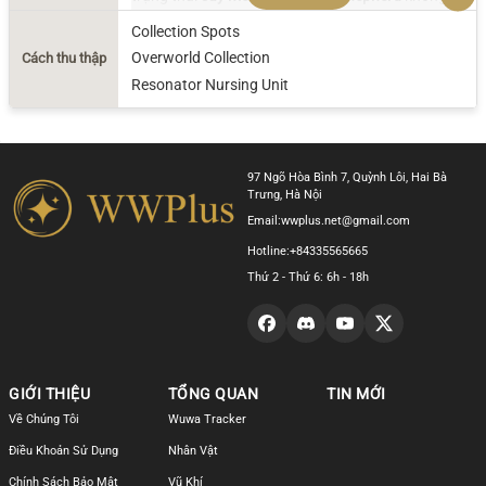
trở về sau chuyến hái lượm, rất có thể họ chỉ là
đã
Collection Spots
lỡ thưởng thức quá nhiều quả chín quá
mà không
Overworld Collection
Cách thu thập
hề hay biết.
Resonator Nursing Unit
97 Ngõ Hòa Bình 7, Quỳnh Lôi, Hai Bà
Trưng, Hà Nội
Email:
wwplus.net@gmail.com
Hotline:
+84335565665
Thứ 2 - Thứ 6: 6h - 18h
GIỚI THIỆU
TỔNG QUAN
TIN MỚI
Về Chúng Tôi
Wuwa Tracker
Điều Khoản Sử Dụng
Nhân Vật
Chính Sách Bảo Mật
Vũ Khí