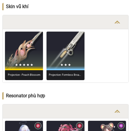
Skin vũ khí
Projection - Peach Blossom
Projection: Formless Broadblade
Resonator phù hợp