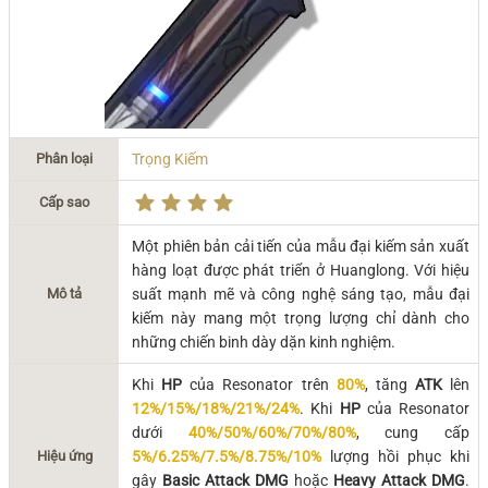
Phân loại
Trọng Kiếm
Cấp sao
Một phiên bản cải tiến của mẫu đại kiếm sản xuất
hàng loạt được phát triển ở Huanglong. Với hiệu
Mô tả
suất mạnh mẽ và công nghệ sáng tạo, mẫu đại
kiếm này mang một trọng lượng chỉ dành cho
những chiến binh dày dặn kinh nghiệm.
Khi
HP
của Resonator trên
80%
, tăng
ATK
lên
12%/15%/18%/21%/24%
. Khi
HP
của Resonator
dưới
40%/50%/60%/70%/80%
, cung cấp
Hiệu ứng
5%/6.25%/7.5%/8.75%/10%
lượng hồi phục khi
gây
Basic Attack DMG
hoặc
Heavy Attack DMG
.