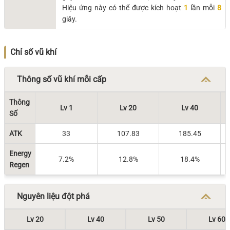
Hiệu ứng này có thể được kích hoạt
1
lần mỗi
8
giây.
Chỉ số vũ khí
Thông số vũ khí mỗi cấp
Thông
Lv 1
Lv 20
Lv 40
Số
ATK
33
107.83
185.45
Energy
7.2%
12.8%
18.4%
Regen
Nguyên liệu đột phá
Lv 20
Lv 40
Lv 50
Lv 60