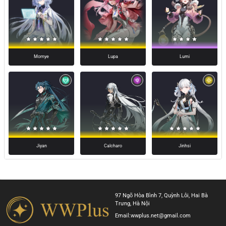
Lumi
Mornye
Lupa
Jiyan
Calcharo
Jinhsi
97 Ngõ Hòa Bình 7, Quỳnh Lôi, Hai Bà
Trưng, Hà Nội
Email:
wwplus.net@gmail.com