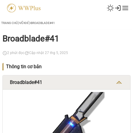
TRANG CHỦ
VŨ KHÍ
BROADBLADE#41
Broadblade#41
2 phút đọc
Cập nhật 27 thg 5, 2025
Thông tin cơ bản
Broadblade#41