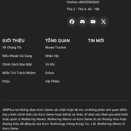
Hotline:
+84335565665
Thứ 2 - Thứ 6: 6h - 18h
GIỚI THIỆU
TỔNG QUAN
TIN MỚI
Về Chúng Tôi
Wuwa Tracker
Điều Khoản Sử Dụng
Nhân Vật
Chính Sách Bảo Mật
Vũ Khí
Miễn Trừ Trách Nhiệm
Echos
FAQs
Vật Phẩm
WWPlus.net không được Kuro Game xác nhận hoặc tài trợ, và không phản ánh quan điểm
hay ý kiến chính thức của Kuro Game hoặc bất kỳ cá nhân, tổ chức nào tham gia phát triển
hoặc quản lý Wuthering Waves. Wuthering Waves và Kuro Game là các thương hiệu hoặc
thương hiệu đã đăng ký của Kuro Technology (Hong Kong) Co., Ltd. Wuthering Waves ©
Kuro Game.