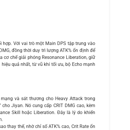
i hợp. Với vai trò một Main DPS tập trung vào
 DMG, đồng thời duy trì lượng ATK% ổn định để
a cơ chế giải phóng Resonance Liberation, giữ
n hiệu quả nhất, từ vũ khí tối ưu, bộ Echo mạnh
í mạng và sát thương cho Heavy Attack trong
ày” cho Jiyan. Nó cung cấp CRIT DMG cao, kèm
ce Skill hoặc Liberation. Đây là lý do khiến
n.
ao thay thế, nhờ chỉ số ATK% cao, Crit Rate ổn