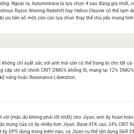
ng. Ngoài ra, Autumntrace là lựa chọn 4 sao đáng giá nhất, c
ustrous Razor, Waning Redshift hay Helios Cleaver có thể tạm d
bị ưu tiên số một, còn các lựa chọn thay thế chủ yếu mang tín
 không chỉ xuất sắc với anh mà còn có thể trang bị cho tất cả
ung cấp chỉ số chính CRIT DMG% khổng lồ, mang lại 12% DMG% 
kỹ năng hoặc Resonance Liberation.
ệt vời (mặc dù không phải tốt nhất) cho Jiyan, anh ấy hoàn toà
 đặc trưng của cô ấy nhiều hơn Jiyan. Base ATK cao, 24% CRI
ất kỳ DPS dùng trọng kiếm nào, và Jiyan cụ thể tận dụng Skill