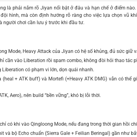
rọng là phải nắm rõ Jiyan nổi bật ở đâu và hạn chế ở điểm nào
 đội hình, mà còn định hướng rõ ràng cho việc lựa chọn vũ kh
người chơi cần lưu ý trước khi đầu tư.
ng Mode, Heavy Attack của Jiyan có hệ số khủng, đủ sức giữ v
chỉ cần vào Liberation rồi spam combo, không đòi hỏi thao tác p
 Liberation có phạm vi lớn, dọn quái nhanh.
a (heal + ATK buff) và Mortefi (+Heavy ATK DMG) vẫn có thể 
TK, Aero), nên build “bền vững”, khó bị lỗi thời.
hỉ có khi vào Qingloong Mode, nếu đang trong thời gian hồi chi
 và bộ Echo chuẩn (Sierra Gale + Feilian Beringal) gần như bắ