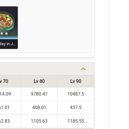
Yesterday in Jinzhou
v 70
Lv 80
Lv 90
14.09
9780.47
10487.5
61.01
408.01
437.5
62.83
1105.63
1185.55