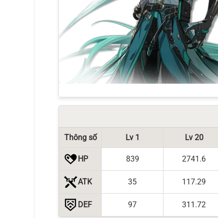
Thông số
Lv 1
Lv 20
HP
839
2741.6
ATK
35
117.29
DEF
97
311.72