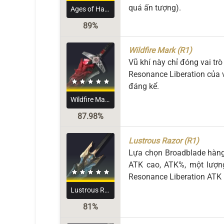
quá ấn tượng).
Ages of Harvest
89%
Wildfire Mark (R1)
Vũ khí này chỉ đóng vai tr
Resonance Liberation của v
đáng kể.
Wildfire Mark
87.98%
Lustrous Razor (R1)
Lựa chọn Broadblade hàng 
ATK cao, ATK%, một lượng 
Resonance Liberation ATK
Lustrous Razor
81%