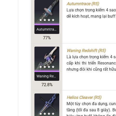
Autumntrace (R5)
Lựa chọn trọng kiếm 4 sao
dễ kích hoạt, mang lại buf
Autumntrace
77%
Waning Redshift (R5)
Là lựa chọn trọng kiếm 4 
cấp khi thi triển Resonan
nhưng đôi khi cũng rất hữ
Waning Redshift
72.8%
Helios Cleaver (R5)
Một tùy chọn đa dụng, cun
tầng (tối đa sau 8 giây). 