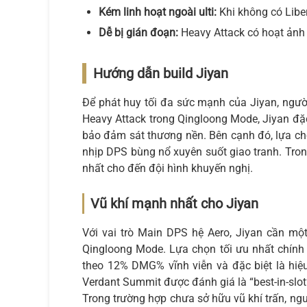
Kém linh hoạt ngoài ulti:
Khi không có Libe
Dễ bị gián đoạn:
Heavy Attack có hoạt ảnh d
Hướng dẫn build Jiyan
Để phát huy tối đa sức mạnh của Jiyan, người
Heavy Attack trong Qingloong Mode, Jiyan đặc
bảo đảm sát thương nền. Bên cạnh đó, lựa chọ
nhịp DPS bùng nổ xuyên suốt giao tranh. Trong 
nhất cho đến đội hình khuyến nghị.
Vũ khí mạnh nhất cho Jiyan
Với vai trò Main DPS hệ Aero, Jiyan cần mộ
Qingloong Mode. Lựa chọn tối ưu nhất chính 
theo 12% DMG% vĩnh viễn và đặc biệt là hiệu
Verdant Summit được đánh giá là “best-in-slo
Trong trường hợp chưa sở hữu vũ khí trấn, ngư