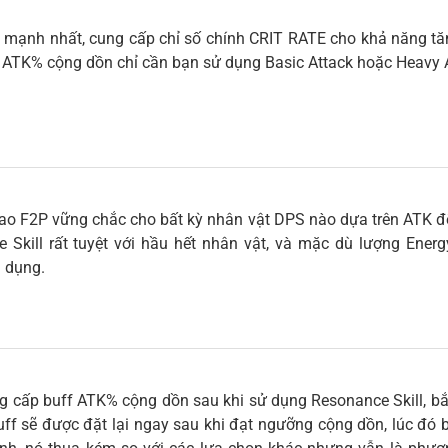
 mạnh nhất, cung cấp chỉ số chính CRIT RATE cho khả năng tăn
f ATK% cộng dồn chỉ cần bạn sử dụng Basic Attack hoặc Heavy At
sao F2P vững chắc cho bất kỳ nhân vật DPS nào dựa trên ATK 
ce Skill rất tuyệt với hầu hết nhân vật, và mặc dù lượng Ene
u dụng.
g cấp buff ATK% cộng dồn sau khi sử dụng Resonance Skill, bắt
Buff sẽ được đặt lại ngay sau khi đạt ngưỡng cộng dồn, lúc đó b