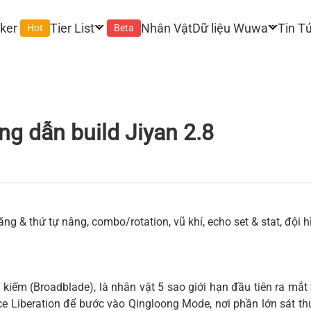
ker
Tier List
Nhân Vật
Dữ liệu Wuwa
Tin T
Hot
Beta
g dẫn build Jiyan 2.8
g & thứ tự nâng, combo/rotation, vũ khí, echo set & stat, đội 
kiếm (Broadblade), là nhân vật 5 sao giới hạn đầu tiên ra mắt
ce Liberation để bước vào Qingloong Mode, nơi phần lớn sát 