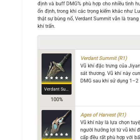
định và buff DMG% phù hợp cho nhiều tình huố
ổn định, trong khi các trọng kiếm khác như L
thật sự bùng nổ, Verdant Summit vẫn là trang 
khí trấn.
Verdant Summit (R1)
Vũ khí đặc trưng của Jiyan
sát thương. Vũ khí này c
DMG sau khi sử dụng 1–2 
Verdant Summit
100%
Ages of Harvest (R1)
Vũ khí này là lựa chọn tuy
người hưởng lợi từ vũ khí
cấp đều rất phù hợp với b