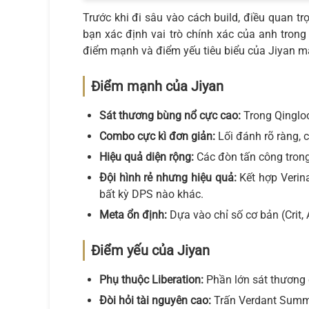
Trước khi đi sâu vào cách build, điều quan t
bạn xác định vai trò chính xác của anh trong
điểm mạnh và điểm yếu tiêu biểu của Jiyan mà 
Điểm mạnh của Jiyan
Sát thương bùng nổ cực cao:
Trong Qingloo
Combo cực kì đơn giản:
Lối đánh rõ ràng, 
Hiệu quả diện rộng:
Các đòn tấn công trong
Đội hình rẻ nhưng hiệu quả:
Kết hợp Verin
bất kỳ DPS nào khác.
Meta ổn định:
Dựa vào chỉ số cơ bản (Crit, A
Điểm yếu của Jiyan
Phụ thuộc Liberation:
Phần lớn sát thương c
Đòi hỏi tài nguyên cao:
Trấn Verdant Summit