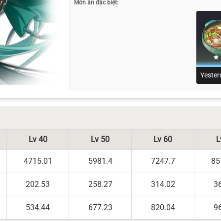
Món ăn đặc biệt:
Lv 40
Lv 50
Lv 60
L
4715.01
5981.4
7247.7
85
202.53
258.27
314.02
3
534.44
677.23
820.04
9