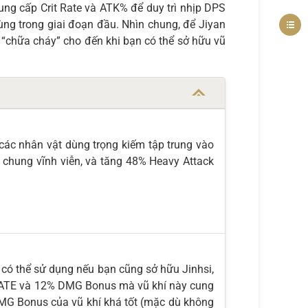
ung cấp Crit Rate và ATK% để duy trì nhịp DPS
ùng trong giai đoạn đầu. Nhìn chung, để Jiyan
h “chữa cháy” cho đến khi bạn có thể sở hữu vũ
 các nhân vật dùng trọng kiếm tập trung vào
chung vĩnh viễn, và tăng 48% Heavy Attack
n có thể sử dụng nếu bạn cũng sở hữu Jinhsi,
T RATE và 12% DMG Bonus mà vũ khí này cung
 DMG Bonus của vũ khí khá tốt (mặc dù không