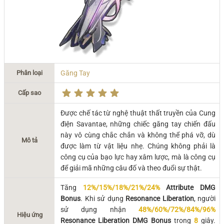
Phân loại
Găng Tay
Cấp sao
Được chế tác từ nghệ thuật thất truyền của Cung
điện Savantae, những chiếc găng tay chiến đấu
này vô cùng chắc chắn và không thể phá vỡ, dù
Mô tả
được làm từ vật liệu nhẹ. Chúng không phải là
công cụ của bạo lực hay xâm lược, mà là công cụ
để giải mã những câu đố và theo đuổi sự thật.
Tăng
12%/15%/18%/21%/24%
Attribute DMG
Bonus
. Khi sử dụng
Resonance Liberation
, người
sử dụng nhận
48%/60%/72%/84%/96%
Hiệu ứng
Resonance Liberation DMG Bonus
trong
8
giây.