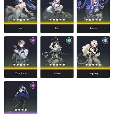
Zani
Roccia
Iuno
Xiangli Yao
Jianxin
Lingyang