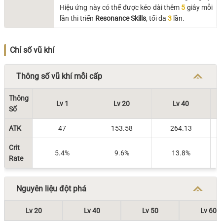
Hiệu ứng này có thể được kéo dài thêm
5
giây mỗi
lần thi triển
Resonance Skills
, tối đa
3
lần.
Chỉ số vũ khí
Thông số vũ khí mỗi cấp
Thông
Lv 1
Lv 20
Lv 40
Số
ATK
47
153.58
264.13
Crit
5.4%
9.6%
13.8%
Rate
Nguyên liệu đột phá
Lv 20
Lv 40
Lv 50
Lv 60