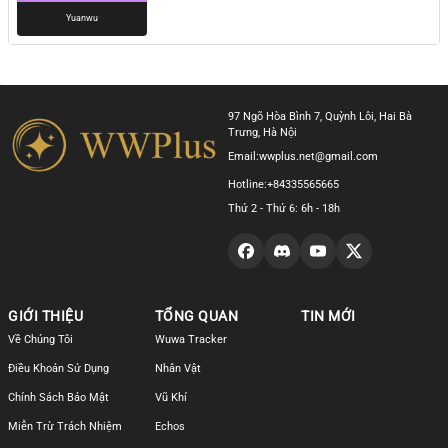
Yuanwu
97 Ngõ Hòa Bình 7, Quỳnh Lôi, Hai Bà
Trưng, Hà Nội
Email:
wwplus.net@gmail.com
Hotline:
+84335565665
Thứ 2 - Thứ 6: 6h - 18h
GIỚI THIỆU
TỔNG QUAN
TIN MỚI
Về Chúng Tôi
Wuwa Tracker
Điều Khoản Sử Dụng
Nhân Vật
Chính Sách Bảo Mật
Vũ Khí
Miễn Trừ Trách Nhiệm
Echos