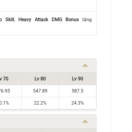
ro Skill
,
Heavy Attack DMG Bonus
tăng
v 70
Lv 80
Lv 90
76.95
547.89
587.5
0.1%
22.2%
24.3%