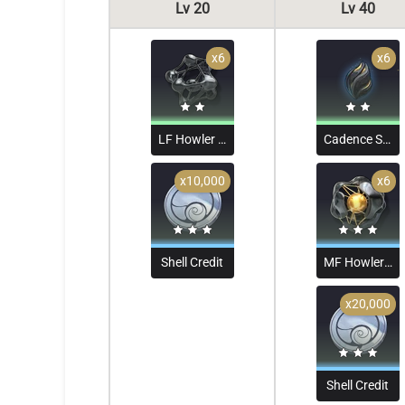
Lv 20
Lv 40
x6
x6
LF Howler Core
Cadence Seed
x10,000
x6
Shell Credit
MF Howler Core
x20,000
Shell Credit