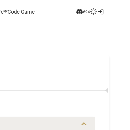
ức
Code Game
694