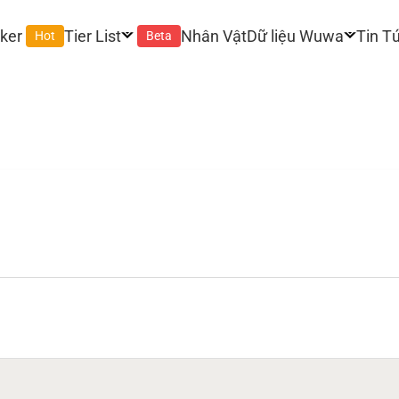
ker
Tier List
Nhân Vật
Dữ liệu Wuwa
Tin T
Hot
Beta