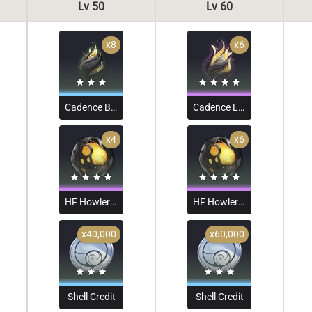
Lv 50
Lv 60
x8
x6
Cadence Bud
Cadence Leaf
x4
x6
HF Howler Core
HF Howler Core
x40,000
x60,000
Shell Credit
Shell Credit