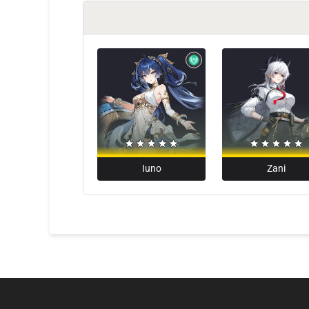
Zani
Iuno