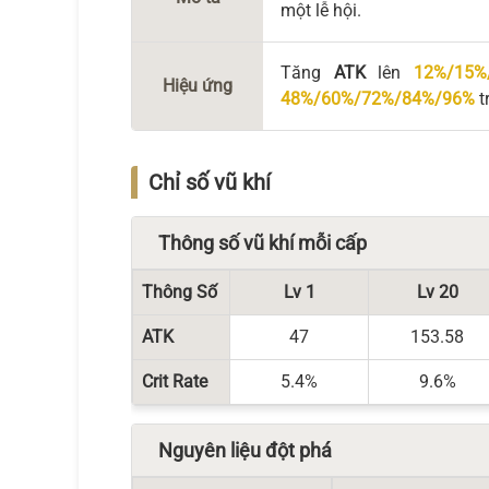
một lễ hội.
Tăng
ATK
lên
12%/15%
Hiệu ứng
48%/60%/72%/84%/96%
t
Chỉ số vũ khí
Thông số vũ khí mỗi cấp
Thông Số
Lv 1
Lv 20
ATK
47
153.58
Crit Rate
5.4%
9.6%
Nguyên liệu đột phá