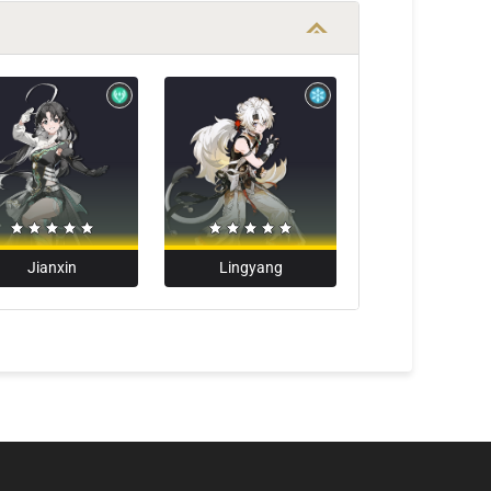
Jianxin
Lingyang