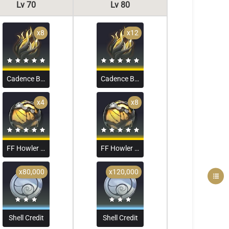
Lv 70
Lv 80
x8
x12
Cadence Blossom
Cadence Blossom
x4
x8
FF Howler Core
FF Howler Core
x80,000
x120,000
Shell Credit
Shell Credit