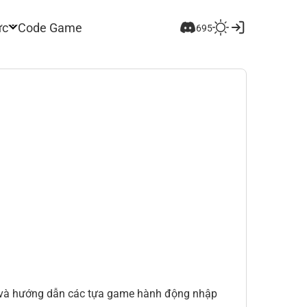
ức
Code Game
695
mer và hướng dẫn các tựa game hành động nhập