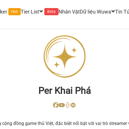
ker
Tier List
Nhân Vật
Dữ liệu Wuwa
Tin T
Hot
Beta
Per Khai Phá
ng cộng đồng game thủ Việt, đặc biệt nổi bật với vai trò strea