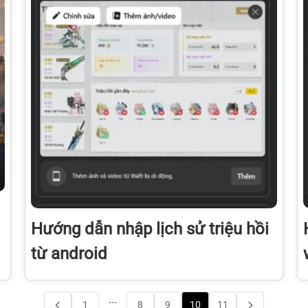
Hướng dẫn nhập lịch sử triệu hồi
từ android
...
1
8
9
10
11