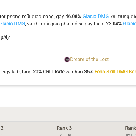
ator phóng mũi giáo băng, gây
46.08%
Glacio DMG
khi trúng đí
Glacio DMG
, và khi mũi giáo phát nổ sẽ gây thêm
23.04%
Glaci
 giây
Dream of the Lost
ergy là 0, tăng
20%
CRIT Rate
và nhận
35%
Echo Skill DMG Bo
 2
Rank 3
Rank
0)
(LV 1 - 15)
(LV 1 - 