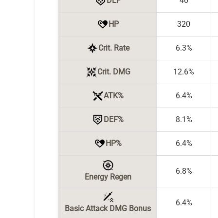
DEF
40
HP
320
Crit. Rate
6.3%
Crit. DMG
12.6%
ATK%
6.4%
DEF%
8.1%
HP%
6.4%
6.8%
Energy Regen
6.4%
Basic Attack DMG Bonus