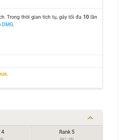
ch. Trong thời gian tích tụ, gây tối đa
10
lần
o DMG
.
nus
.
 4
Rank 5
20)
(LV 1 - 25)