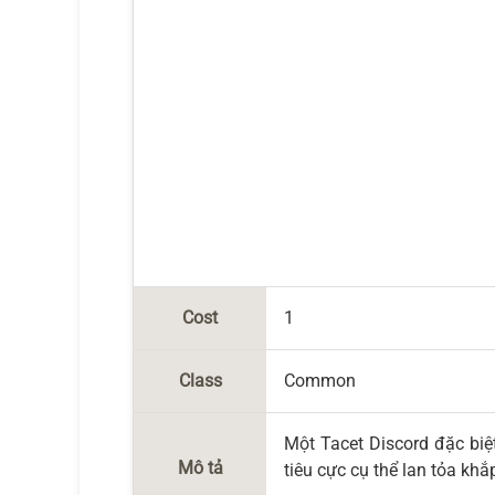
Cost
1
Class
Common
Một Tacet Discord đặc bi
Mô tả
tiêu cực cụ thể lan tỏa kh