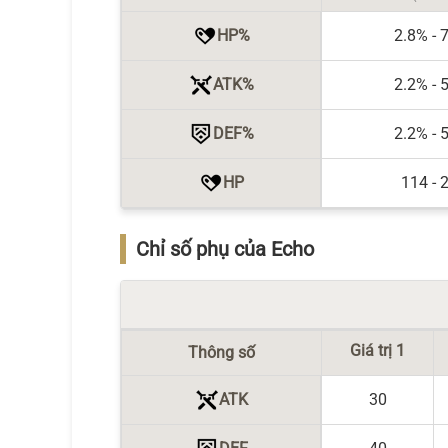
HP%
2.8% - 
ATK%
2.2% - 
DEF%
2.2% - 
HP
114 - 
Chỉ số phụ của Echo
Giá trị 1
Thông số
ATK
30