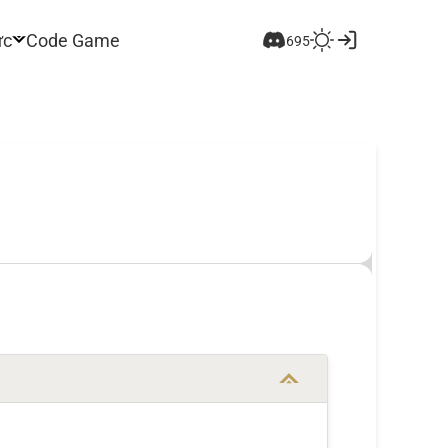
ức
Code Game
695