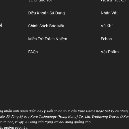
Về Chúng Tôi
Wuwa Tracker
Điều Khoản Sử Dụng
Nhân Vật
i
Chính Sách Bảo Mật
Vũ Khí
Miễn Trừ Trách Nhiệm
Echos
FAQs
Vật Phẩm
g phản ánh quan điểm hay ý kiến chính thức của Kuro Game hoặc bất kỳ cá nhân, 
iệu đã đăng ký của Kuro Technology (Hong Kong) Co., Ltd. Wuthering Waves © Ku
 thứ ba, vì vậy vui lòng cẩn trọng với nội dung quảng cáo.
ác quảng cáo này.