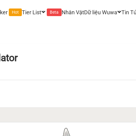
ker
Tier List
Nhân Vật
Dữ liệu Wuwa
Tin T
Hot
Beta
ator