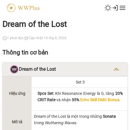
Dream of the Lost
1 phút đọc
Cập nhật 10 thg 8, 2026
Thông tin cơ bản
Dream of the Lost
Set 3
3pcs Set:
Khi Resonance Energy là 0, tăng
20%
Hiệu ứng
CRIT Rate
và nhận
35%
Echo Skill DMG Bonus
.
Dream of the Lost là một trong những
Sonata
Mô tả
trong
Wuthering Waves
.