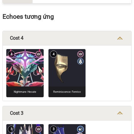
Echoes tương ứng
Cost 4
4
4
Nightmare: Hecate
Reminiscence: Fenrico
Cost 3
3
3