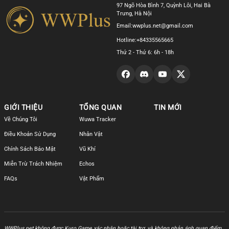
97 Ngõ Hòa Bình 7, Quỳnh Lôi, Hai Bà
Trưng, Hà Nội
Email:
wwplus.net@gmail.com
Hotline:
+84335565665
Thứ 2 - Thứ 6: 6h - 18h
GIỚI THIỆU
TỔNG QUAN
TIN MỚI
Về Chúng Tôi
Wuwa Tracker
Điều Khoản Sử Dụng
Nhân Vật
Chính Sách Bảo Mật
Vũ Khí
Miễn Trừ Trách Nhiệm
Echos
FAQs
Vật Phẩm
WWPlus.net không được Kuro Game xác nhận hoặc tài trợ, và không phản ánh quan điểm