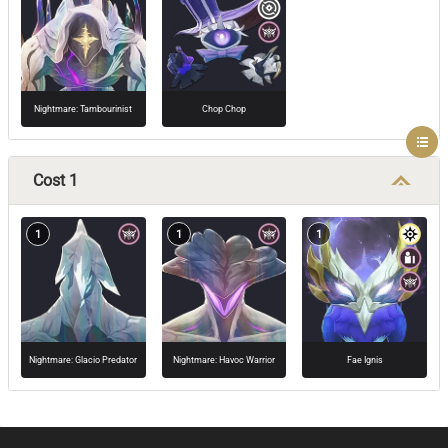
Nightmare: Tambourinist
Chop Chop
Cost 1
1
1
1
Nightmare: Glacio Predator
Nightmare: Havoc Warrior
Fae Ignis