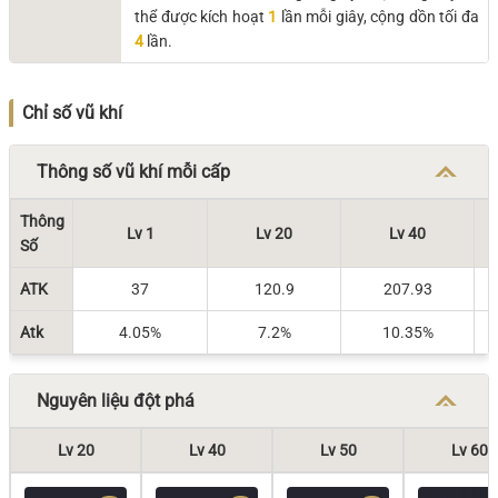
thể được kích hoạt
1
lần mỗi giây, cộng dồn tối đa
4
lần.
Chỉ số vũ khí
Thông số vũ khí mỗi cấp
Thông
Lv 1
Lv 20
Lv 40
Số
ATK
37
120.9
207.93
Atk
4.05%
7.2%
10.35%
Nguyên liệu đột phá
Lv 20
Lv 40
Lv 50
Lv 60