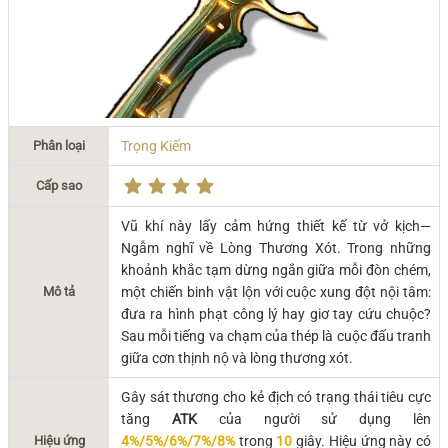
Phân loại
Trọng Kiếm
Cấp sao
Vũ khí này lấy cảm hứng thiết kế từ vở kịch—
Ngẫm nghĩ về Lòng Thương Xót. Trong những
khoảnh khắc tạm dừng ngắn giữa mỗi đòn chém,
Mô tả
một chiến binh vật lộn với cuộc xung đột nội tâm:
đưa ra hình phạt công lý hay giơ tay cứu chuộc?
Sau mỗi tiếng va chạm của thép là cuộc đấu tranh
giữa cơn thịnh nộ và lòng thương xót.
Gây sát thương cho kẻ địch có trạng thái tiêu cực
tăng
ATK
của người sử dụng lên
Hiệu ứng
4%/5%/6%/7%/8%
trong
10
giây. Hiệu ứng này có