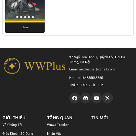
Chisa
97 Ngõ Hòa Bình 7, Quỳnh Lôi, Hai Bà
Trưng, Hà Nội
Email:
wwplus.net@gmail.com
Hotline:
+84335565665
Thứ 2 - Thứ 6: 6h - 18h
GIỚI THIỆU
TỔNG QUAN
TIN MỚI
Về Chúng Tôi
Wuwa Tracker
Điều Khoản Sử Dụng
Nhân Vật