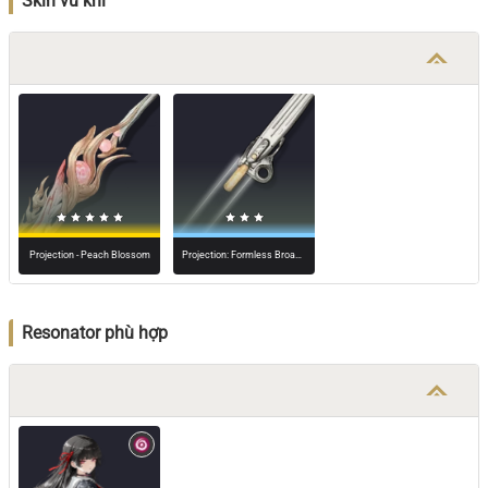
Skin vũ khí
Projection - Peach Blossom
Projection: Formless Broadblade
Resonator phù hợp