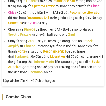
Chuyển qua
Phoebe
thực hiện
Resonance Skill
cường hóa để vào
trạng thái áp ấn
Spectro Frazzle
rồi nhanh tay chuyển về
Chisa
Chisa
vào sân thực hiện BA1 - BA3 rồi bật
Resonance Liberation
rồi kích hoạt
Resonance Skill
cường hóa bằng cách giữ E, lúc này
Concerto
của
Chisa
đã đầy.
Chuyển về
Phoebe
để thực hiện BA1 - BA4 để áp tối đa số ấn
Spectro Frazzle
và chuyển buff sang cho
Zani
Chuyển sang
Zani
– đây là lúc cô tận dụng toàn bộ
Frazzle
Amplify
từ
Phoebe
. Rotation lý tưởng là mở đầu bằng tích đầy
thanh
Forte
và sử dụng
Resonance Skill
để vào trạng
thái
Sunburst
, tiếp đến dùng
Liberation
khi đã sẵn sàng, trong khi
đang ở trạng thái
Inferno Mode
,
liên tục sử dụng các đòn
Basic
Attack
được cường hóa để gây sát thương cho kẻ thù đến khi có
thể kích hoạt
Liberation
lần hai.
Lặp lại cho đến khi kẻ địch bị hạ gục
Combo Chisa