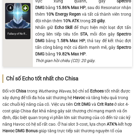
vực xung quanh, gây
Spectro
DMG
bằng
15.86% Max HP
, sau đó Resonator nhận
4
thêm
10% Energy Regen
và tất cả thành viên trong
đội nhận thêm
10% ATK
trong
20 giây
.
Nhấn giữ
Echo Skill
để thực hiện một loạt đợt tấn
công liên tiếp tiêu tốn
STA
, mỗi đòn gây
Spectro
Fallacy of No Return
DMG
bằng
1.58% Max HP
; thả tay để kết thúc đợt
tấn công bằng một cú đánh mạnh mẽ, gây
Spectro
DMG
bằng
19.82% Max HP
.
Thời gian hồi chiêu (CD): 20 giây.
Chỉ số Echo tốt nhất cho Chisa
Đối với
Chisa
trong
Wuthering Waves
, bộ chỉ số
Echoes
tốt nhất được
xây dựng để tối đa hóa sát thương hệ
Havoc
và tăng hiệu quả trong
các chuỗi kỹ năng của cô. Việc ưu tiên
Crit DMG
và
Crit Rate
ở slot 4-
cost giúp Chisa đạt khả năng gây sát thương chí mạng mạnh và ổn
định, đặc biệt quan trọng vì phần lớn sát thương của cô đến từ các kỹ
năng Havoc có hệ số rất cao. Ở hai slot 3-cost, lựa chọn
ATK%
kết hợp
Havoc DMG Bonus
giúp tăng trực tiếp sát thương nguyên tố của