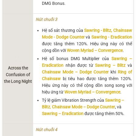
DMG Bonus.
Nút chuỗi 3
Hệ số sát thương của
Sawring - Blitz, Chainsaw
Mode - Dodge Counter
và
Sawring - Eradication
được tăng thêm 120%. Hiệu ứng này có thể
cộng dồn với
Woven Myriad – Convergence
.
Hệ số bonus DMG Multiplier của
Sawring –
Eradication
nhận được từ
Sawring – Blitz
và
Across the
Chainsaw Mode – Dodge Counter
khi
Ring of
Confusion of
Chainsaw
bị tiêu hao được tăng thêm 120%.
the Long Night
Hiệu ứng này có thể cộng dồn song song với
hiệu ứng từ
Woven Myriad – Convergence
.
Tỷ lệ giảm Vibration Strength của
Sawring –
Blitz
,
Chainsaw Mode – Dodge Counter
, và
Sawring – Eradication
được tăng thêm 50%.
Nút chuỗi 4