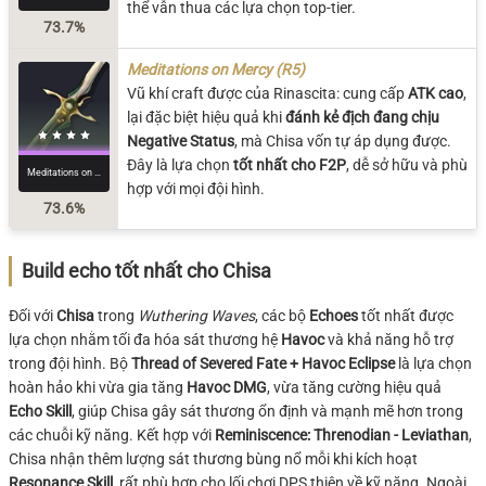
thể vẫn thua các lựa chọn top-tier.
73.7%
Meditations on Mercy (R5)
Vũ khí craft được của Rinascita: cung cấp
ATK cao
,
lại đặc biệt hiệu quả khi
đánh kẻ địch đang chịu
Negative Status
, mà Chisa vốn tự áp dụng được.
Đây là lựa chọn
tốt nhất cho F2P
, dễ sở hữu và phù
Meditations on Mercy
hợp với mọi đội hình.
73.6%
Build echo tốt nhất cho Chisa
Đối với
Chisa
trong
Wuthering Waves
, các bộ
Echoes
tốt nhất được
lựa chọn nhằm tối đa hóa sát thương hệ
Havoc
và khả năng hỗ trợ
trong đội hình. Bộ
Thread of Severed Fate + Havoc Eclipse
là lựa chọn
hoàn hảo khi vừa gia tăng
Havoc DMG
, vừa tăng cường hiệu quả
Echo Skill
, giúp Chisa gây sát thương ổn định và mạnh mẽ hơn trong
các chuỗi kỹ năng. Kết hợp với
Reminiscence: Threnodian - Leviathan
,
Chisa nhận thêm lượng sát thương bùng nổ mỗi khi kích hoạt
Resonance Skill
, rất phù hợp cho lối chơi DPS thiên về kỹ năng. Ngoài