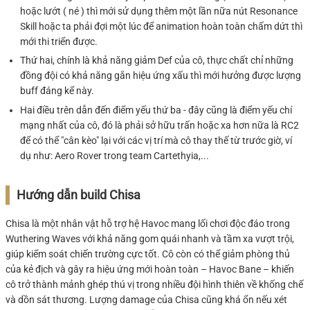
hoặc lướt ( né ) thì mới sử dụng thêm một lần nữa nút Resonance
Skill hoặc ta phải đợi một lúc để animation hoàn toàn chấm dứt thì
mới thi triển được.
Thứ hai, chính là khả năng giảm Def của cô, thực chất chỉ những
đồng đội có khả năng gắn hiệu ứng xấu thì mới hưởng được lượng
buff đáng kể này.
Hai điều trên dẫn đến điểm yếu thứ ba - đây cũng là điểm yếu chí
mạng nhất của cô, đó là phải sở hữu trấn hoặc xa hơn nữa là RC2
để có thể "cân kèo" lại với các vị trí mà cô thay thế từ trước giờ, ví
dụ như: Aero Rover trong team Cartethyia,...
Hướng dẫn build Chisa
Chisa là một nhân vật hỗ trợ hệ Havoc mang lối chơi độc đáo trong
Wuthering Waves với khả năng gom quái nhanh và tầm xa vượt trội,
giúp kiểm soát chiến trường cực tốt. Cô còn có thể giảm phòng thủ
của kẻ địch và gây ra hiệu ứng mới hoàn toàn – Havoc Bane – khiến
cô trở thành mảnh ghép thú vị trong nhiều đội hình thiên về khống chế
và dồn sát thương. Lượng damage của Chisa cũng khá ổn nếu xét