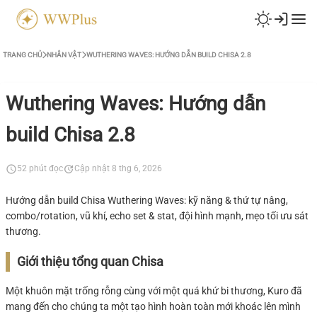
TRANG CHỦ
NHÂN VẬT
WUTHERING WAVES: HƯỚNG DẪN BUILD CHISA 2.8
Wuthering Waves: Hướng dẫn
build Chisa 2.8
52 phút đọc
Cập nhật 8 thg 6, 2026
Hướng dẫn build Chisa Wuthering Waves: kỹ năng & thứ tự nâng,
combo/rotation, vũ khí, echo set & stat, đội hình mạnh, mẹo tối ưu sát
thương.
Giới thiệu tổng quan Chisa
Một khuôn mặt trống rỗng cùng với một quá khứ bi thương, Kuro đã
mang đến cho chúng ta một tạo hình hoàn toàn mới khoác lên mình