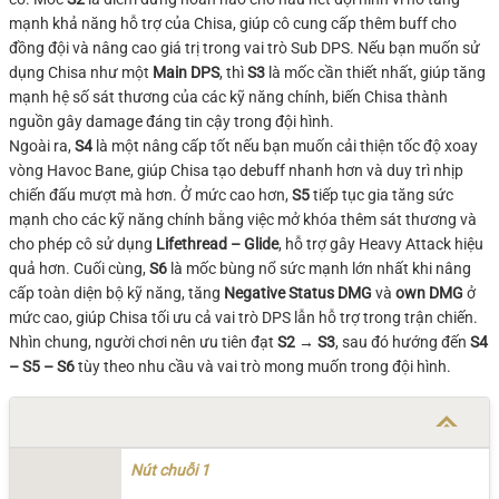
mạnh khả năng hỗ trợ của Chisa, giúp cô cung cấp thêm buff cho
đồng đội và nâng cao giá trị trong vai trò Sub DPS. Nếu bạn muốn sử
dụng Chisa như một
Main DPS
, thì
S3
là mốc cần thiết nhất, giúp tăng
mạnh hệ số sát thương của các kỹ năng chính, biến Chisa thành
nguồn gây damage đáng tin cậy trong đội hình.
Ngoài ra,
S4
là một nâng cấp tốt nếu bạn muốn cải thiện tốc độ xoay
vòng Havoc Bane, giúp Chisa tạo debuff nhanh hơn và duy trì nhịp
chiến đấu mượt mà hơn. Ở mức cao hơn,
S5
tiếp tục gia tăng sức
mạnh cho các kỹ năng chính bằng việc mở khóa thêm sát thương và
cho phép cô sử dụng
Lifethread – Glide
, hỗ trợ gây Heavy Attack hiệu
quả hơn. Cuối cùng,
S6
là mốc bùng nổ sức mạnh lớn nhất khi nâng
cấp toàn diện bộ kỹ năng, tăng
Negative Status DMG
và
own DMG
ở
mức cao, giúp Chisa tối ưu cả vai trò DPS lẫn hỗ trợ trong trận chiến.
Nhìn chung, người chơi nên ưu tiên đạt
S2 → S3
, sau đó hướng đến
S4
– S5 – S6
tùy theo nhu cầu và vai trò mong muốn trong đội hình.
Nút chuỗi 1