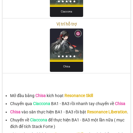
Ciaccona
Vị trí hỗ trợ
Chisa
Mở đầu bằng
Chisa
kích hoạt
Resonance Skill
Chuyển qua
Ciaccona
BA1 - BA3 rồi nhanh tay chuyển về
Chisa
Chisa
vào sân thực hiện BA1 - BA3 rồi bật
Resonance Liberation
.
Chuyển về
Ciaccona
để thực hiện BA1 - BA3 một lần nữa ( mục
đích để tích Stack Forte )