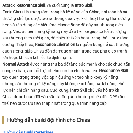
Attack
,
Resonance Skill
, và cuối cùng là
Intro Skill
.
Forte Circuit
là trung tâm trong bộ kỹ năng của Chisa, nơi toàn bộ sát
thương chủ lực được tạo ra thông qua việc kích hoạt trạng thái cường
hóa và tận dụng các hiệu ứng
Havoc Bane
để gây sát thương diện
rộng. Việc ưu tiên nâng kỹ năng này đầu tiên sẽ giúp cô tối ưu lượng
sát thương theo thời gian, đặc biệt khi kích hoạt trạng thái Forte tăng
cường. Tiếp theo,
Resonance Liberation
là nguồn bùng nổ sát thương
quan trọng, giúp Chisa dồn damage nhanh trong các pha giao tranh
lớn hoặc khi cần kết liễu kẻ địch mạnh.
Normal Attack
được nâng thứ ba để tăng sức mạnh cho các chuỗi tấn
công cơ bản, vốn hỗ trợ tốt cho combo chính của cô.
Resonance Skill
tuy quan trọng trong việc áp hiệu ứng và tạo nhịp xoay kỹ năng,
nhưng sát thương từ kỹ năng này không cao bằng hai kỹ năng chủ
lực nên chỉ cần nâng sau. Cuối cùng,
Intro Skill
chủ yếu hỗ trợ khi
Chisa được hoán đổi vào sân, không ảnh hưởng nhiều đến DPS tổng
thể, nên được ưu tiên thấp nhất trong quá trình nâng cấp.
Hướng dẫn build đội hình cho Chisa
Hướng dẫn Build Cartethyia