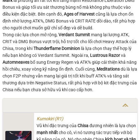
Mark
là phương án rất tốt khi tăng mạnh Resonance Liberation DMG
Bonus và giúp tối ưu sát thương bùng nổ mà không phụ thuộc vào
điều kiện đặc biệt. Bên cạnh đó,
Ages of Harvest
cũng là lựa chọn ổn
định nhờ lượng ATK%, DMG Bonus và CRIT RATE dồi dào, rất phù hợp
cho người chơi muốn giữ chỉ số đẹp và dễ build.
Trong các lựa chọn mở rộng,
Verdant Summit
mang lại lượng ATK,
CRIT và DMG Bonus vượt trội, hỗ trợ tốt cho lối chơi Heavy Attack của
Chisa, trong khi
Thunderflame Dominion
là lựa chọn thay thế hợp lý
nếu bạn không có Verdant Summit. Ngoài ra,
Lustrous Razor
và
Automneaves
bổ sung Energy Regen và ATK% giúp cải thiện khả năng
hồi chiêu, xoay vòng kỹ năng ổn định. Cuối cùng,
Meditations
dù là lựa
chọn F2P nhưng vẫn mang lại giá trị tốt khi buff ATK% và tăng sát
thương dựa trên Negative Status, rất phù hợp với bộ kit đặc trưng của
Chisa nếu bạn chưa sở hữu vũ khí cao cấp hơn.
Kumokiri (R1)
Vũ khí đặc trưng của
Chisa
đương nhiên là lựa chọn
mạnh nhất
cho cô, vì nó tương tác trực tiếp với bộ
kỹ năng của cô. Nó cho phép Chisa
kích hoạt và tận