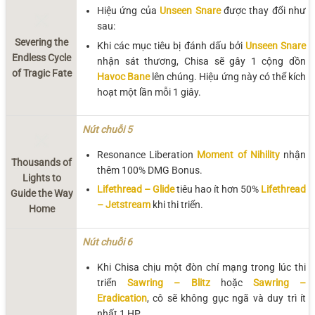
Hiệu ứng của
Unseen Snare
được thay đổi như
sau:
Severing the
Khi các mục tiêu bị đánh dấu bởi
Unseen Snare
Endless Cycle
nhận sát thương, Chisa sẽ gây 1 cộng dồn
of Tragic Fate
Havoc Bane
lên chúng. Hiệu ứng này có thể kích
hoạt một lần mỗi 1 giây.
Nút chuỗi 5
Resonance Liberation
Moment of Nihility
nhận
Thousands of
thêm 100% DMG Bonus.
Lights to
Lifethread – Glide
tiêu hao ít hơn 50%
Lifethread
Guide the Way
– Jetstream
khi thi triển.
Home
Nút chuỗi 6
Khi Chisa chịu một đòn chí mạng trong lúc thi
triển
Sawring – Blitz
hoặc
Sawring –
Eradication
, cô sẽ không gục ngã và duy trì ít
nhất 1 HP.