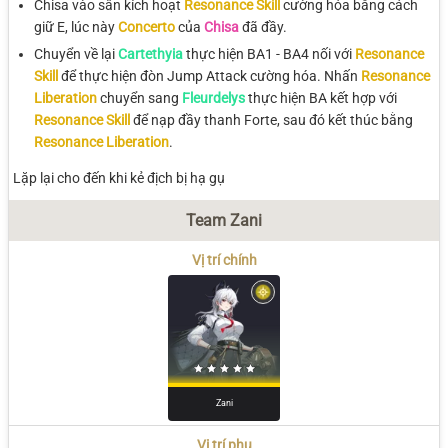
Chisa vào sân kích hoạt
Resonance Skill
cường hóa bằng cách
giữ E, lúc này
Concerto
của
Chisa
đã đầy.
Chuyển về lại
Cartethyia
thực hiện BA1 - BA4 nối với
Resonance
Skill
để thực hiện đòn Jump Attack cường hóa. Nhấn
Resonance
Liberation
chuyển sang
Fleurdelys
thực hiện BA kết hợp với
Resonance Skill
để nạp đầy thanh Forte, sau đó kết thúc bằng
Resonance Liberation
.
Lặp lại cho đến khi kẻ địch bị hạ gụ
Team Zani
Vị trí chính
Zani
Vị trí phụ