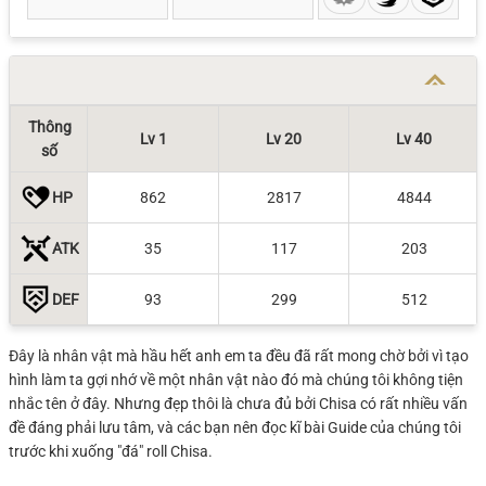
Thông
Lv 1
Lv 20
Lv 40
số
HP
862
2817
4844
ATK
35
117
203
DEF
93
299
512
Đây là nhân vật mà hầu hết anh em ta đều đã rất mong chờ bởi vì tạo
hình làm ta gợi nhớ về một nhân vật nào đó mà chúng tôi không tiện
nhắc tên ở đây. Nhưng đẹp thôi là chưa đủ bởi Chisa có rất nhiều vấn
đề đáng phải lưu tâm, và các bạn nên đọc kĩ bài Guide của chúng tôi
trước khi xuống "đá" roll Chisa.