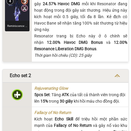
4
gây
24.57% Havoc DMG
mỗi khi Resonator đang
hoạt động trong đội gây sát thương. Hiệu ứng này
kích hoạt mỗi 0.5 giây, tối đa 8 lần. Kẻ địch có
Havoc Bane sẽ nhận tăng 100% sát thương từ hiệu
Reminiscence: Threnodian - Leviathan
ứng này.
Resonator trang bị Echo này ở ô chính sẽ
nhận
12.00% Havoc DMG Bonus
và
12.00%
Resonance Liberation DMG Bonus
.
Thời gian hồi chiêu (CD): 25 giây
Echo set 2
Rejuvenating Glow
5pcs Set
: Tăng
ATK
của tất cả thành viên trong đội
lên
15%
trong
30 giây
khi hồi máu cho đồng đội.
Fallacy of No Return
Kích hoạt
Echo Skill
để triệu hồi một phần sức
mạnh của
Fallacy of No Return
và gây nổ vào khu