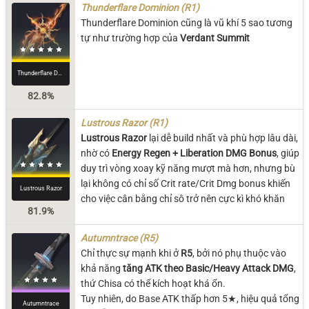
Thunderflare Dominion (R1)
Thunderflare Dominion cũng là vũ khí 5 sao tương
tự như trường hợp của
Verdant Summit
Thunderflare Dominion
82.8%
Lustrous Razor (R1)
Lustrous Razor
lại dễ build nhất và phù hợp lâu dài,
nhờ có
Energy Regen + Liberation DMG Bonus
, giúp
duy trì vòng xoay kỹ năng mượt mà hơn, nhưng bù
lại không có chỉ số Crit rate/Crit Dmg bonus khiến
Lustrous Razor
cho việc cân bằng chỉ sô trở nên cực kì khó khăn
81.9%
Autumntrace (R5)
Chỉ thực sự mạnh khi ở
R5
, bởi nó phụ thuộc vào
khả năng
tăng ATK theo Basic/Heavy Attack DMG
,
thứ Chisa có thể kích hoạt khá ổn.
Tuy nhiên, do Base ATK thấp hơn 5★, hiệu quả tổng
Autumntrace