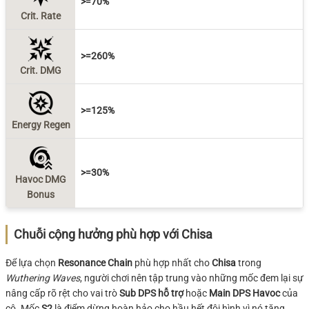
>=70%
Crit. Rate
>=260%
Crit. DMG
>=125%
Energy Regen
>=30%
Havoc DMG
Bonus
Chuỗi cộng hưởng phù hợp với Chisa
Để lựa chọn
Resonance Chain
phù hợp nhất cho
Chisa
trong
Wuthering Waves
, người chơi nên tập trung vào những mốc đem lại sự
nâng cấp rõ rệt cho vai trò
Sub DPS hỗ trợ
hoặc
Main DPS Havoc
của
cô. Mốc
S2
là điểm dừng hoàn hảo cho hầu hết đội hình vì nó tăng