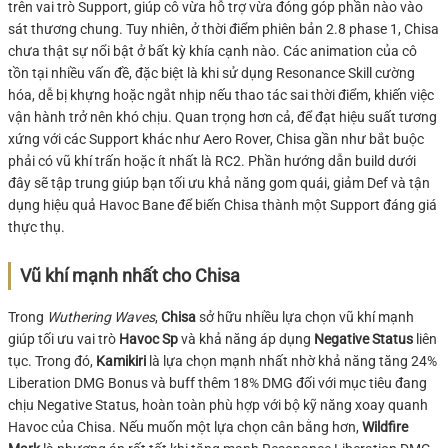
trên vai trò Support, giúp cô vừa hỗ trợ vừa đóng góp phần nào vào
sát thương chung. Tuy nhiên, ở thời điểm phiên bản 2.8 phase 1, Chisa
chưa thật sự nổi bật ở bất kỳ khía cạnh nào. Các animation của cô
tồn tại nhiều vấn đề, đặc biệt là khi sử dụng Resonance Skill cường
hóa, dễ bị khựng hoặc ngắt nhịp nếu thao tác sai thời điểm, khiến việc
vận hành trở nên khó chịu. Quan trọng hơn cả, để đạt hiệu suất tương
xứng với các Support khác như Aero Rover, Chisa gần như bắt buộc
phải có vũ khí trấn hoặc ít nhất là RC2. Phần hướng dẫn build dưới
đây sẽ tập trung giúp bạn tối ưu khả năng gom quái, giảm Def và tận
dụng hiệu quả Havoc Bane để biến Chisa thành một Support đáng giá
thực thụ.
Vũ khí mạnh nhất cho Chisa
Trong
Wuthering Waves
,
Chisa
sở hữu nhiều lựa chọn vũ khí mạnh
giúp tối ưu vai trò
Havoc Sp
và khả năng áp dụng
Negative Status
liên
tục. Trong đó,
Kamikiri
là lựa chọn mạnh nhất nhờ khả năng tăng 24%
Liberation DMG Bonus và buff thêm 18% DMG đối với mục tiêu đang
chịu Negative Status, hoàn toàn phù hợp với bộ kỹ năng xoay quanh
Havoc của Chisa. Nếu muốn một lựa chọn cân bằng hơn,
Wildfire