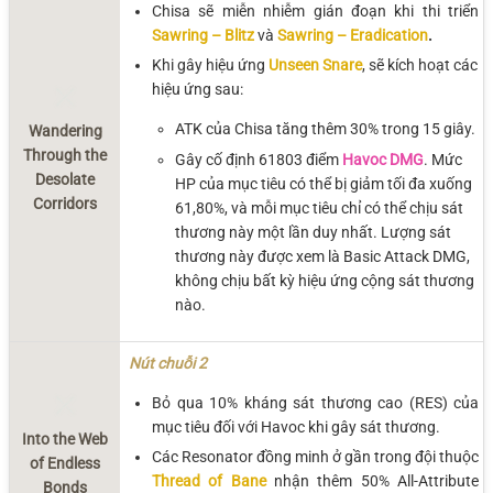
Chisa sẽ miễn nhiễm gián đoạn khi thi triển
Sawring – Blitz
và
Sawring – Eradication
.
Khi gây hiệu ứng
Unseen Snare
, sẽ kích hoạt các
hiệu ứng sau:
ATK của Chisa tăng thêm 30% trong 15 giây.
Wandering
Through the
Gây cố định 61803 điểm
Havoc DMG
. Mức
Desolate
HP của mục tiêu có thể bị giảm tối đa xuống
Corridors
61,80%, và mỗi mục tiêu chỉ có thể chịu sát
thương này một lần duy nhất. Lượng sát
thương này được xem là Basic Attack DMG,
không chịu bất kỳ hiệu ứng cộng sát thương
nào.
Nút chuỗi 2
Bỏ qua 10% kháng sát thương cao (RES) của
mục tiêu đối với Havoc khi gây sát thương.
Into the Web
Các Resonator đồng minh ở gần trong đội thuộc
of Endless
Thread of Bane
nhận thêm 50% All-Attribute
Bonds