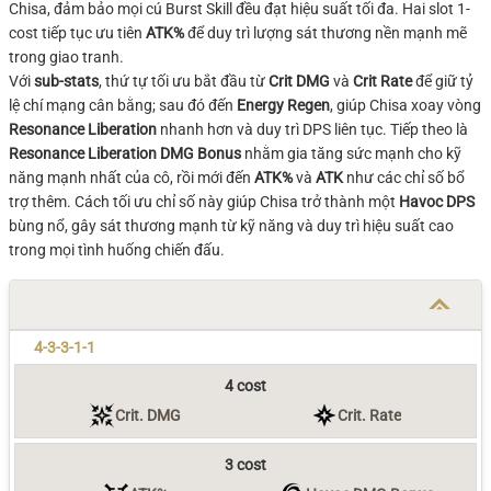
Chisa, đảm bảo mọi cú Burst Skill đều đạt hiệu suất tối đa. Hai slot 1-
cost tiếp tục ưu tiên
ATK%
để duy trì lượng sát thương nền mạnh mẽ
trong giao tranh.
Với
sub-stats
, thứ tự tối ưu bắt đầu từ
Crit DMG
và
Crit Rate
để giữ tỷ
lệ chí mạng cân bằng; sau đó đến
Energy Regen
, giúp Chisa xoay vòng
Resonance Liberation
nhanh hơn và duy trì DPS liên tục. Tiếp theo là
Resonance Liberation DMG Bonus
nhằm gia tăng sức mạnh cho kỹ
năng mạnh nhất của cô, rồi mới đến
ATK%
và
ATK
như các chỉ số bổ
trợ thêm. Cách tối ưu chỉ số này giúp Chisa trở thành một
Havoc DPS
bùng nổ, gây sát thương mạnh từ kỹ năng và duy trì hiệu suất cao
trong mọi tình huống chiến đấu.
4-3-3-1-1
4 cost
Crit. DMG
Crit. Rate
3 cost