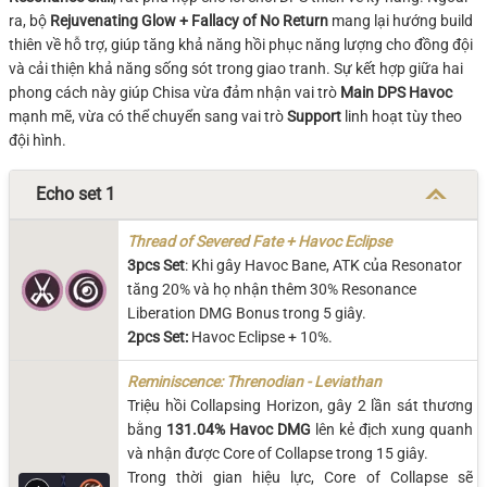
ra, bộ
Rejuvenating Glow + Fallacy of No Return
mang lại hướng build
thiên về hỗ trợ, giúp tăng khả năng hồi phục năng lượng cho đồng đội
và cải thiện khả năng sống sót trong giao tranh. Sự kết hợp giữa hai
phong cách này giúp Chisa vừa đảm nhận vai trò
Main DPS Havoc
mạnh mẽ, vừa có thể chuyển sang vai trò
Support
linh hoạt tùy theo
đội hình.
Echo set 1
Thread of Severed Fate + Havoc Eclipse
3pcs Set
: Khi gây Havoc Bane, ATK của Resonator
tăng 20% và họ nhận thêm 30% Resonance
Liberation DMG Bonus trong 5 giây.
2pcs Set:
Havoc Eclipse + 10%.
Reminiscence: Threnodian - Leviathan
Triệu hồi Collapsing Horizon, gây 2 lần
sát thương
bằng
131.04% Havoc DMG
lên kẻ địch xung quanh
và nhận được Core of Collapse trong 15 giây.
Trong thời gian hiệu lực, Core of Collapse sẽ