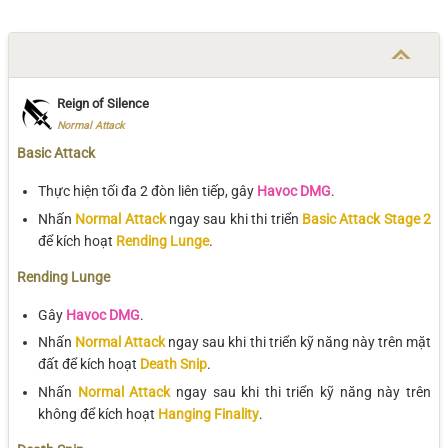
Reign of Silence
Normal Attack
Basic Attack
Thực hiện tối đa 2 đòn liên tiếp, gây
Havoc DMG
.
Nhấn
Normal Attack
ngay sau khi thi triển
Basic Attack Stage 2
để kích hoạt
Rending Lunge
.
Rending Lunge
Gây
Havoc DMG
.
Nhấn
Normal Attack
ngay sau khi thi triển kỹ năng này trên mặt
đất để kích hoạt
Death Snip
.
Nhấn
Normal Attack
ngay sau khi thi triển kỹ năng này trên
không để kích hoạt
Hanging Finality
.