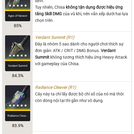
định.
Tuy nhiên, Chisa
không tận dụng được hiệu ứng
tăng Skill DMG
của vũ khí, nên vẫn xếp dưới hai lựa
Ages of Harvest
chọn trên.
85%
Verdant Summit (R1)
Đây là nhóm 5 sao dành cho người chơi thích sự
đơn giản: ATK / CRIT / DMG Bonus.
Verdant
Summit
không tương thích hiệu ứng Heavy Attack
với gameplay của Chisa.
Verdant Summit
84.5%
Radiance Cleaver (R1)
Cây này ta chỉ lấy được bộ chỉ số của nó mà thôi
còn dòng nội tại thì gần như vô dụng.
Radiance Cleaver
83.9%