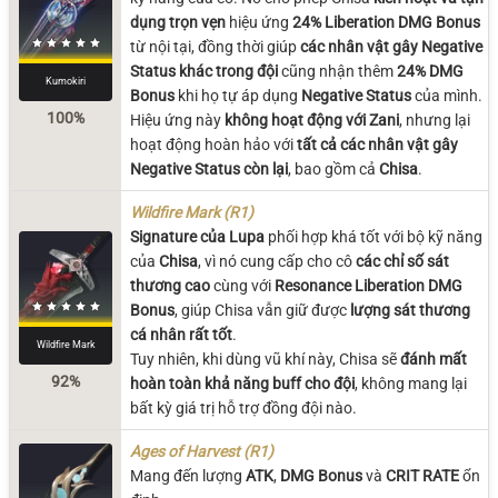
dụng trọn vẹn
hiệu ứng
24% Liberation DMG Bonus
từ nội tại, đồng thời giúp
các nhân vật gây Negative
Status khác trong đội
cũng nhận thêm
24% DMG
Kumokiri
Bonus
khi họ tự áp dụng
Negative Status
của mình.
100%
Hiệu ứng này
không hoạt động với Zani
, nhưng lại
hoạt động hoàn hảo với
tất cả các nhân vật gây
Negative Status còn lại
, bao gồm cả
Chisa
.
Wildfire Mark (R1)
Signature của Lupa
phối hợp khá tốt với bộ kỹ năng
của
Chisa
, vì nó cung cấp cho cô
các chỉ số sát
thương cao
cùng với
Resonance Liberation DMG
Bonus
, giúp Chisa vẫn giữ được
lượng sát thương
cá nhân rất tốt
.
Wildfire Mark
Tuy nhiên, khi dùng vũ khí này, Chisa sẽ
đánh mất
92%
hoàn toàn khả năng buff cho đội
, không mang lại
bất kỳ giá trị hỗ trợ đồng đội nào.
Ages of Harvest (R1)
Mang đến lượng
ATK
,
DMG Bonus
và
CRIT RATE
ổn