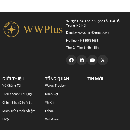
97 Ngõ Hòa Bình 7, Quỳnh Lôi, Hai Bà
Trưng, Hà Nội
Email:
wwplus.net@gmail.com
Hotline:
+84335565665
Thứ 2 - Thứ 6: 6h - 18h
GIỚI THIỆU
TỔNG QUAN
TIN MỚI
Về Chúng Tôi
Wuwa Tracker
Điều Khoản Sử Dụng
Nhân Vật
Chính Sách Bảo Mật
Vũ Khí
Miễn Trừ Trách Nhiệm
Echos
FAQs
Vật Phẩm