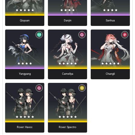
Qiuyuan
Danjin
Sanhua
Camellya
Changli
Yangyang
Rover: Havoc
Rover: Spectro