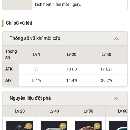
kích hoạt
1
lần mỗi
1
giây.
Chỉ số vũ khí
Thông số vũ khí mỗi cấp
Thông
Lv 1
Lv 20
Lv 40
Số
ATK
31
101.3
174.21
Atk
8.1%
14.4%
20.7%
Nguyên liệu đột phá
Lv 20
Lv 40
Lv 50
Lv 60
x5
x5
x7