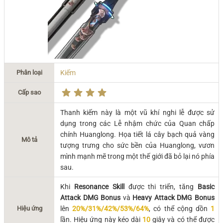
Phân loại
Kiếm
Cấp sao
Thanh kiếm này là một vũ khí nghi lễ được sử
dụng trong các Lễ nhậm chức của Quan chấp
chính Huanglong. Họa tiết lá cây bạch quả
vàng
Mô tả
tượng trưng cho sức bền của Huanglong, vươn
mình mạnh mẽ trong một thế giới đã bỏ lại nó phía
sau.
Khi
Resonance Skill
được thi triển, tăng
Basic
Attack DMG Bonus
và
Heavy Attack DMG Bonus
Hiệu ứng
lên
20%/31%/42%/53%/64%
, có thể cộng dồn
1
lần. Hiệu ứng này kéo dài
10
giây và có thể được