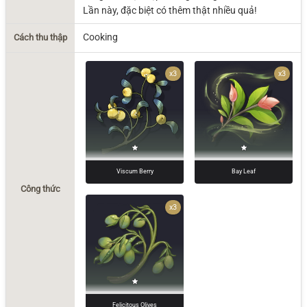
Lần này, đặc biệt có thêm thật nhiều quả!
Cooking
Cách thu thập
x3
x3
Viscum Berry
Bay Leaf
Công thức
x3
Felicitous Olives