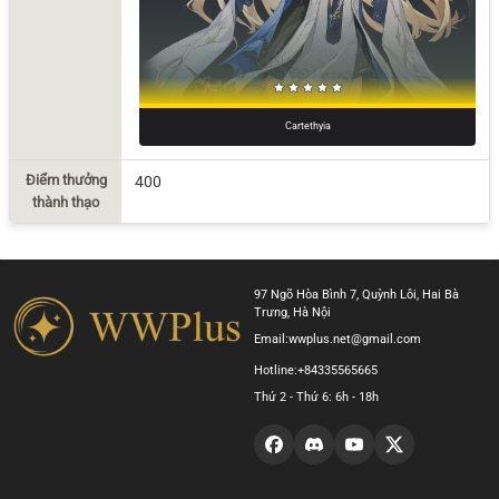
Cartethyia
Điểm thưởng
400
thành thạo
97 Ngõ Hòa Bình 7, Quỳnh Lôi, Hai Bà
Trưng, Hà Nội
Email:
wwplus.net@gmail.com
Hotline:
+84335565665
Thứ 2 - Thứ 6: 6h - 18h