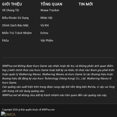
GIỚI THIỆU
TỔNG QUAN
TIN MỚI
Về Chúng Tôi
Wuwa Tracker
Điều Khoản Sử Dụng
Nhân Vật
Chính Sách Bảo Mật
Vũ Khí
Miễn Trừ Trách Nhiệm
Echos
FAQs
Vật Phẩm
WWPlus.net không được Kuro Game xác nhận hoặc tài trợ, và không phản ánh quan điểm
hay ý kiến chính thức của Kuro Game hoặc bất kỳ cá nhân, tổ chức nào tham gia phát triển
hoặc quản lý Wuthering Waves. Wuthering Waves và Kuro Game là các thương hiệu hoặc
thương hiệu đã đăng ký của Kuro Technology (Hong Kong) Co., Ltd. Wuthering Waves ©
Kuro Game.
Các quảng cáo xuất hiện trên trang được cung cấp bởi nền tảng bên thứ ba, vì vậy vui lòng
cẩn trọng với nội dung quảng cáo.
WWPlus.net sẽ không chịu bất kỳ trách nhiệm nào liên quan đến các quảng cáo này.
Copyright 2026 @ Bản quyền thuộc về WWPlus.net