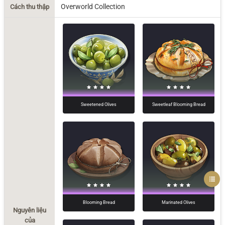
Overworld Collection
Cách thu thập
Sweetened Olives
Sweetleaf Blooming Bread
Blooming Bread
Marinated Olives
Nguyên liệu
của