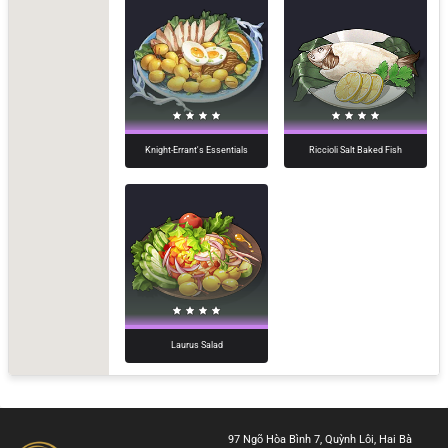
Knight-Errant's Essentials
Riccioli Salt Baked Fish
Laurus Salad
97 Ngõ Hòa Bình 7, Quỳnh Lôi, Hai Bà