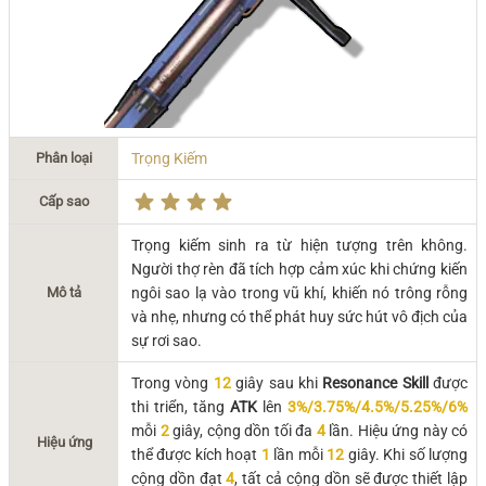
Phân loại
Trọng Kiếm
Cấp sao
Trọng kiếm sinh ra từ hiện tượng trên không.
Người thợ rèn đã tích hợp cảm xúc khi chứng kiến
Mô tả
ngôi sao lạ vào trong vũ khí, khiến nó trông rỗng
và nhẹ, nhưng có thể phát huy sức hút vô địch của
sự rơi sao.
Trong vòng
12
giây sau khi
Resonance Skill
được
thi triển, tăng
ATK
lên
3%/3.75%/4.5%/5.25%/6%
mỗi
2
giây, cộng dồn tối đa
4
lần. Hiệu ứng này có
Hiệu ứng
thể được kích hoạt
1
lần mỗi
12
giây. Khi số lượng
cộng dồn đạt
4
, tất cả cộng dồn sẽ được thiết lập