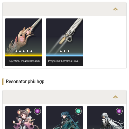
Projection - Peach Blossom
Projection: Formless Broadblade
Resonator phù hợp