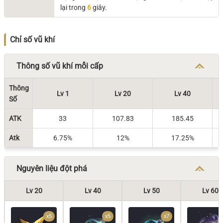
lại trong
6
giây.
Chỉ số vũ khí
Thông số vũ khí mỗi cấp
Thông
Lv 1
Lv 20
Lv 40
Số
ATK
33
107.83
185.45
Atk
6.75%
12%
17.25%
Nguyên liệu đột phá
Lv 20
Lv 40
Lv 50
Lv 60
x5
x5
x7