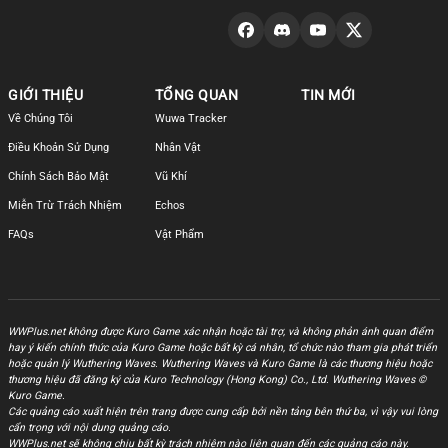
GIỚI THIỆU
TỔNG QUAN
TIN MỚI
Về Chúng Tôi
Wuwa Tracker
Điều Khoản Sử Dụng
Nhân Vật
Chính Sách Bảo Mật
Vũ Khí
Miễn Trừ Trách Nhiệm
Echos
FAQs
Vật Phẩm
WWPlus.net không được Kuro Game xác nhận hoặc tài trợ, và không phản ánh quan điểm
hay ý kiến chính thức của Kuro Game hoặc bất kỳ cá nhân, tổ chức nào tham gia phát triển
hoặc quản lý Wuthering Waves. Wuthering Waves và Kuro Game là các thương hiệu hoặc
thương hiệu đã đăng ký của Kuro Technology (Hong Kong) Co., Ltd. Wuthering Waves ©
Kuro Game.
Các quảng cáo xuất hiện trên trang được cung cấp bởi nền tảng bên thứ ba, vì vậy vui lòng
cẩn trọng với nội dung quảng cáo.
WWPlus.net sẽ không chịu bất kỳ trách nhiệm nào liên quan đến các quảng cáo này.