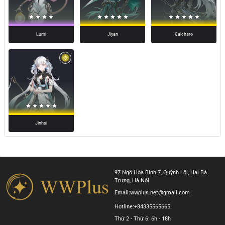
Lumi
Jiyan
Calcharo
Jinhsi
97 Ngõ Hòa Bình 7, Quỳnh Lôi, Hai Bà
Trưng, Hà Nội
Email:
wwplus.net@gmail.com
Hotline:
+84335565665
Thứ 2 - Thứ 6: 6h - 18h