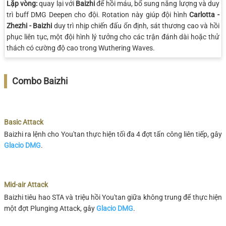
Lặp vòng:
quay lại với
Baizhi
để hồi máu, bổ sung năng lượng và duy
trì buff DMG Deepen cho đội. Rotation này giúp đội hình
Carlotta -
Zhezhi - Baizhi
duy trì nhịp chiến đấu ổn định, sát thương cao và hồi
phục liên tục, một đội hình lý tưởng cho các trận đánh dài hoặc thử
thách có cường độ cao trong Wuthering Waves.
Combo Baizhi
Basic Attack
Baizhi ra lệnh cho You'tan thực hiện tối đa 4 đợt tấn công liên tiếp, gây
Glacio DMG
.
Mid-air Attack
Baizhi tiêu hao STA và triệu hồi You'tan giữa không trung để thực hiện
một đợt Plunging Attack, gây
Glacio DMG
.