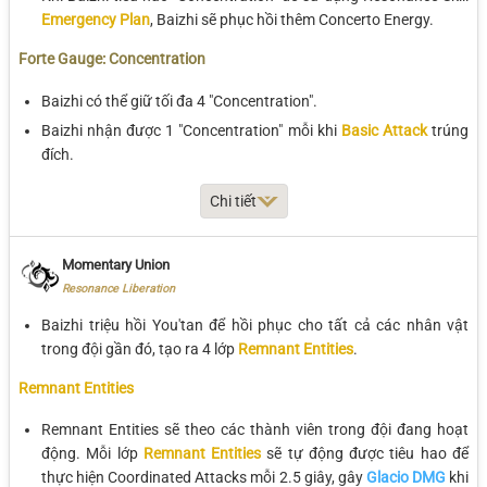
Emergency Plan
, Baizhi sẽ phục hồi thêm Concerto Energy.
Forte Gauge: Concentration
Baizhi có thể giữ tối đa 4 "Concentration".
Baizhi nhận được 1 "Concentration" mỗi khi
Basic Attack
trúng
đích.
Chi tiết
Thông số
Lv 1
Lv 2
Lv 3
Lv 4
Momentary Union
Concentration
Resonance Liberation
32+0.16%
34+0.17%
37+0.18%
40+0.
Healing
Baizhi triệu hồi You'tan để hồi phục cho tất cả các nhân vật
Heavy Attack with
trong đội gần đó, tạo ra 4 lớp
Remnant Entities
.
"Concentration"
4
4
4
4
Remnant Entities
Concerto Regen
Remnant Entities sẽ theo các thành viên trong đội đang hoạt
Resonance Skill with
động. Mỗi lớp
Remnant Entities
sẽ tự động được tiêu hao để
"Concentration"
8
8
8
8
thực hiện Coordinated Attacks mỗi 2.5 giây, gây
Glacio DMG
khi
Concerto Regen