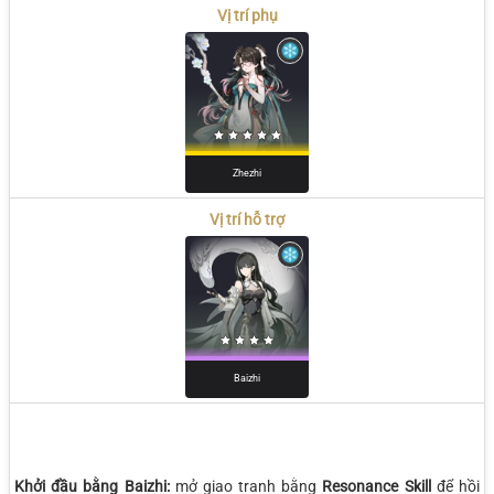
Vị trí phụ
Zhezhi
Vị trí hỗ trợ
Baizhi
Khởi đầu bằng Baizhi:
mở giao tranh bằng
Resonance Skill
để hồi