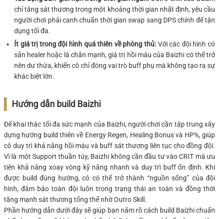
chỉ tăng sát thương trong một khoảng thời gian nhất định, yêu cầu
người chơi phải canh chuẩn thời gian swap sang DPS chính để tận
dụng tối đa.
Ít giá trị trong đội hình quá thiên về phòng thủ:
Với các đội hình có
sẵn healer hoặc lá chắn mạnh, giá trị hồi máu của Baizhi có thể trở
nên dư thừa, khiến cô chỉ đóng vai trò buff phụ mà không tạo ra sự
khác biệt lớn.
Hướng dẫn build Baizhi
Để khai thác tối đa sức mạnh của Baizhi, người chơi cần tập trung xây
dựng hướng build thiên về Energy Regen, Healing Bonus và HP%, giúp
cô duy trì khả năng hồi máu và buff sát thương liên tục cho đồng đội.
Vì là một Support thuần túy, Baizhi không cần đầu tư vào CRIT mà ưu
tiên khả năng xoay vòng kỹ năng nhanh và duy trì buff ổn định. Khi
được build đúng hướng, cô có thể trở thành “nguồn sống” của đội
hình, đảm bảo toàn đội luôn trong trạng thái an toàn và đồng thời
tăng mạnh sát thương tổng thể nhờ Outro Skill.
Phần hướng dẫn dưới đây sẽ giúp bạn nắm rõ cách build Baizhi chuẩn