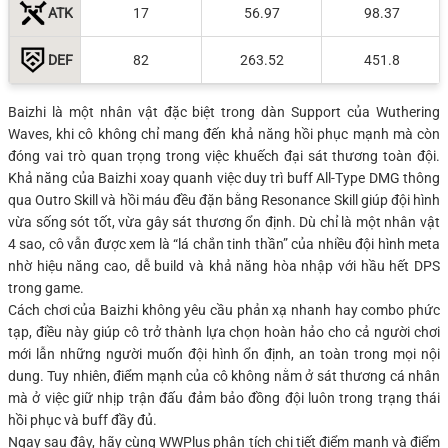
ATK
17
56.97
98.37
DEF
82
263.52
451.8
Baizhi là một nhân vật đặc biệt trong dàn Support của Wuthering
Waves, khi cô không chỉ mang đến khả năng hồi phục mạnh mà còn
đóng vai trò quan trọng trong việc khuếch đại sát thương toàn đội.
Khả năng của Baizhi xoay quanh việc duy trì buff All-Type DMG thông
qua Outro Skill và hồi máu đều đặn bằng Resonance Skill giúp đội hình
vừa sống sót tốt, vừa gây sát thương ổn định. Dù chỉ là một nhân vật
4 sao, cô vẫn được xem là “lá chắn tinh thần” của nhiều đội hình meta
nhờ hiệu năng cao, dễ build và khả năng hòa nhập với hầu hết DPS
trong game.
Cách chơi của Baizhi không yêu cầu phản xạ nhanh hay combo phức
tạp, điều này giúp cô trở thành lựa chọn hoàn hảo cho cả người chơi
mới lẫn những người muốn đội hình ổn định, an toàn trong mọi nội
dung. Tuy nhiên, điểm mạnh của cô không nằm ở sát thương cá nhân
mà ở việc giữ nhịp trận đấu đảm bảo đồng đội luôn trong trạng thái
hồi phục và buff đầy đủ.
Ngay sau đây, hãy cùng WWPlus phân tích chi tiết điểm mạnh và điểm