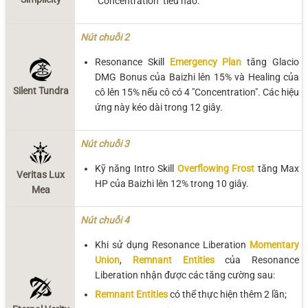
"Concentration" tiêu hao.
Nút chuỗi 2
Resonance Skill
Emergency Plan
tăng Glacio
DMG Bonus của Baizhi lên 15% và Healing của
Silent Tundra
cô lên 15% nếu cô có 4 "Concentration". Các hiệu
ứng này kéo dài trong 12 giây.
Nút chuỗi 3
Kỹ năng Intro Skill
Overflowing Frost
tăng Max
Veritas Lux
HP của Baizhi lên 12% trong 10 giây.
Mea
Nút chuỗi 4
Khi sử dụng Resonance Liberation
Momentary
Union
,
Remnant Entities
của Resonance
Liberation nhận được các tăng cường sau:
Remnant Entities
có thể thực hiện thêm 2 lần;