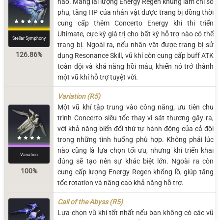
nào. Mang lại lượng Energy Regen khủng làm chỉ số
phụ, tăng HP của nhân vật được trang bị đồng thời
cung cấp thêm Concerto Energy khi thi triển
Ultimate, cực kỳ giá trị cho bất kỳ hỗ trợ nào có thể
Stellar Symphony
trang bị. Ngoài ra, nếu nhân vật được trang bị sử
126.86%
dụng Resonance Skill, vũ khí còn cung cấp buff ATK
toàn đội và khả năng hồi máu, khiến nó trở thành
một vũ khí hỗ trợ tuyệt vời.
Variation (R5)
Một vũ khí tập trung vào công năng, ưu tiên chu
trình Concerto siêu tốc thay vì sát thương gây ra,
với khả năng biến đổi thứ tự hành động của cả đội
trong những tình huống phù hợp. Không phải lúc
nào cũng là lựa chọn tối ưu, nhưng khi triển khai
Variation
đúng sẽ tạo nên sự khác biệt lớn. Ngoài ra còn
100%
cung cấp lượng Energy Regen khổng lồ, giúp tăng
tốc rotation và nâng cao khả năng hỗ trợ.
Call of the Abyss (R5)
Lựa chọn vũ khí tốt nhất nếu bạn không có các vũ