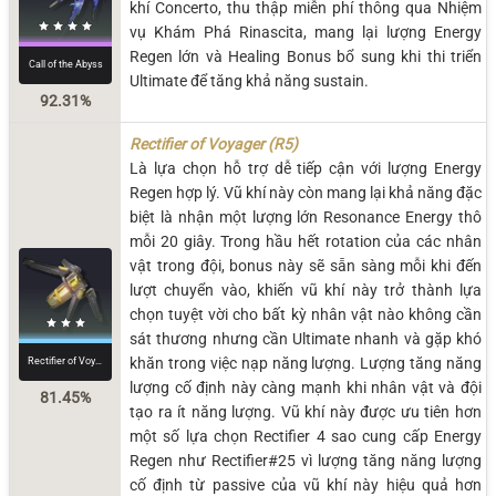
khí Concerto, thu thập miễn phí thông qua Nhiệm
vụ Khám Phá Rinascita, mang lại lượng Energy
Regen lớn và Healing Bonus bổ sung khi thi triển
Call of the Abyss
Ultimate để tăng khả năng sustain.
92.31%
Rectifier of Voyager (R5)
Là lựa chọn hỗ trợ dễ tiếp cận với lượng Energy
Regen hợp lý. Vũ khí này còn mang lại khả năng đặc
biệt là nhận một lượng lớn Resonance Energy thô
mỗi 20 giây. Trong hầu hết rotation của các nhân
vật trong đội, bonus này sẽ sẵn sàng mỗi khi đến
lượt chuyển vào, khiến vũ khí này trở thành lựa
chọn tuyệt vời cho bất kỳ nhân vật nào không cần
sát thương nhưng cần Ultimate nhanh và gặp khó
Rectifier of Voyager
khăn trong việc nạp năng lượng. Lượng tăng năng
lượng cố định này càng mạnh khi nhân vật và đội
81.45%
tạo ra ít năng lượng. Vũ khí này được ưu tiên hơn
một số lựa chọn Rectifier 4 sao cung cấp Energy
Regen như Rectifier#25 vì lượng tăng năng lượng
cố định từ passive của vũ khí này hiệu quả hơn