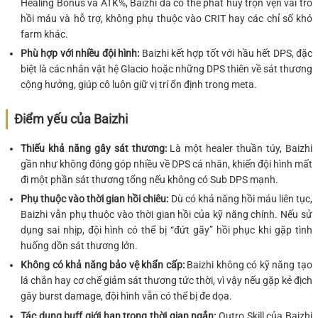
Healing Bonus và ATK%, Baizhi đã có thể phát huy trọn vẹn vai trò
hồi máu và hỗ trợ, không phụ thuộc vào CRIT hay các chỉ số khó
farm khác.
Phù hợp với nhiều đội hình:
Baizhi kết hợp tốt với hầu hết DPS, đặc
biệt là các nhân vật hệ Glacio hoặc những DPS thiên về sát thương
cộng hưởng, giúp cô luôn giữ vị trí ổn định trong meta.
Điểm yếu của Baizhi
Thiếu khả năng gây sát thương:
Là một healer thuần túy, Baizhi
gần như không đóng góp nhiều về DPS cá nhân, khiến đội hình mất
đi một phần sát thương tổng nếu không có Sub DPS mạnh.
Phụ thuộc vào thời gian hồi chiêu:
Dù có khả năng hồi máu liên tục,
Baizhi vẫn phụ thuộc vào thời gian hồi của kỹ năng chính. Nếu sử
dụng sai nhịp, đội hình có thể bị “đứt gãy” hồi phục khi gặp tình
huống dồn sát thương lớn.
Không có khả năng bảo vệ khẩn cấp:
Baizhi không có kỹ năng tạo
lá chắn hay cơ chế giảm sát thương tức thời, vì vậy nếu gặp kẻ địch
gây burst damage, đội hình vẫn có thể bị đe dọa.
Tác dụng buff giới hạn trong thời gian ngắn:
Outro Skill của Baizhi