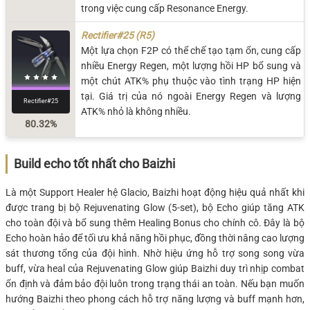
trong việc cung cấp Resonance Energy.
Rectifier#25 (R5)
Một lựa chọn F2P có thể chế tạo tạm ổn, cung cấp
nhiều Energy Regen, một lượng hồi HP bổ sung và
một chút ATK% phụ thuộc vào tình trạng HP hiện
tại. Giá trị của nó ngoài Energy Regen và lượng
Rectifier#25
ATK% nhỏ là không nhiều.
80.32%
Build echo tốt nhất cho Baizhi
Là một Support Healer hệ Glacio, Baizhi hoạt động hiệu quả nhất khi
được trang bị bộ Rejuvenating Glow (5-set), bộ Echo giúp tăng ATK
cho toàn đội và bổ sung thêm Healing Bonus cho chính cô. Đây là bộ
Echo hoàn hảo để tối ưu khả năng hồi phục, đồng thời nâng cao lượng
sát thương tổng của đội hình. Nhờ hiệu ứng hỗ trợ song song vừa
buff, vừa heal của Rejuvenating Glow giúp Baizhi duy trì nhịp combat
ổn định và đảm bảo đội luôn trong trạng thái an toàn. Nếu bạn muốn
hướng Baizhi theo phong cách hỗ trợ năng lượng và buff mạnh hơn,