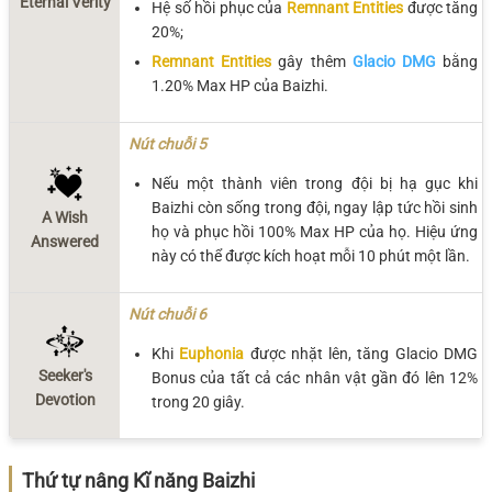
Eternal Verity
Hệ số hồi phục của
Remnant Entities
được tăng
20%;
Remnant Entities
gây thêm
Glacio DMG
bằng
1.20% Max HP của Baizhi.
Nút chuỗi 5
Nếu một thành viên trong đội bị hạ gục khi
Baizhi còn sống trong đội, ngay lập tức hồi sinh
A Wish
họ và phục hồi 100% Max HP của họ. Hiệu ứng
Answered
này có thể được kích hoạt mỗi 10 phút một lần.
Nút chuỗi 6
Khi
Euphonia
được nhặt lên, tăng Glacio DMG
Seeker's
Bonus của tất cả các nhân vật gần đó lên 12%
Devotion
trong 20 giây.
Thứ tự nâng Kĩ năng Baizhi