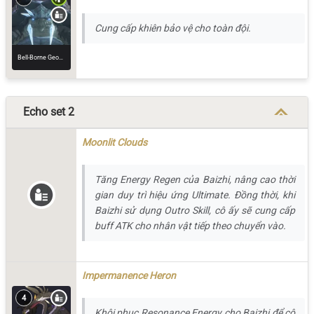
Cung cấp khiên bảo vệ cho toàn đội.
Bell-Borne Geochelone
Echo set 2
Moonlit Clouds
Tăng Energy Regen của Baizhi, nâng cao thời
gian duy trì hiệu ứng Ultimate. Đồng thời, khi
Baizhi sử dụng Outro Skill, cô ấy sẽ cung cấp
buff ATK cho nhân vật tiếp theo chuyển vào.
Impermanence Heron
4
Khôi phục Resonance Energy cho Baizhi để cô