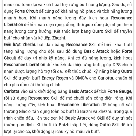
máu cho toàn đội và kích hoạt hiệu ứng buff năng lượng. Sau đó, sử
dụng
Forte Circuit
để củng cố khả năng hồi phục và tích năng lượng
nhanh hơn. Khi thanh năng lượng đầy, kích hoạt
Resonance
Liberation
để hồi máu diện rộng, đồng thời giúp đồng đội nhận thêm
năng lượng cộng hưởng. Kết thúc lượt bằng
Outro Skill
để truyền
buff cho nhân vật kế tiếp,
Zhezhi
.
Đến lượt Zhezhi:
bắt đầu bằng
Resonance Skill
để triển khai buff
tăng năng lượng cho đội, sau đó dùng
Basic Attack
hoặc
Forte
Circuit
để duy trì nhịp kỹ năng. Khi có đủ năng lượng, kích hoạt
Resonance Liberation
để khuếch đại hiệu ứng buff, giúp DPS chính
nhận được lượng hỗ trợ tối đa. Kết thúc chuỗi kỹ năng bằng
Outro
Skill
để truyền buff
Energy Regen
và
DMG%
cho
Carlotta
, chuẩn bị
cho pha dồn sát thương chính.
Carlotta
vào sân: khởi động bằng
Basic Attack
để tích
Forte Gauge
,
rồi sử dụng
Resonance Skill
để mở chuỗi tấn công diện rộng. Khi
năng lượng đầy, kích hoạt
Resonance Liberation
để bùng nổ sát
thương Glacio, tận dụng toàn bộ buff từ Baizhi và Zhezhi. Trong quá
trình chiến đấu, liên tục xen kẽ
Basic Attack
và
Skill
để duy trì sát
thương ổn định. Khi buff từ Baizhi sắp hết, dùng
Outro Skill
để trả
lượt lại cho cô, khởi động lại chu kỳ hồi máu và buff.