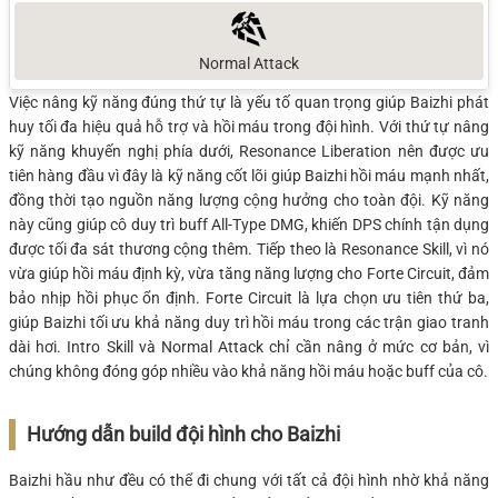
Normal Attack
Việc nâng kỹ năng đúng thứ tự là yếu tố quan trọng giúp Baizhi phát
huy tối đa hiệu quả hỗ trợ và hồi máu trong đội hình. Với thứ tự nâng
kỹ năng khuyến nghị phía dưới, Resonance Liberation nên được ưu
tiên hàng đầu vì đây là kỹ năng cốt lõi giúp Baizhi hồi máu mạnh nhất,
đồng thời tạo nguồn năng lượng cộng hưởng cho toàn đội. Kỹ năng
này cũng giúp cô duy trì buff All-Type DMG, khiến DPS chính tận dụng
được tối đa sát thương cộng thêm. Tiếp theo là Resonance Skill, vì nó
vừa giúp hồi máu định kỳ, vừa tăng năng lượng cho Forte Circuit, đảm
bảo nhịp hồi phục ổn định. Forte Circuit là lựa chọn ưu tiên thứ ba,
giúp Baizhi tối ưu khả năng duy trì hồi máu trong các trận giao tranh
dài hơi. Intro Skill và Normal Attack chỉ cần nâng ở mức cơ bản, vì
chúng không đóng góp nhiều vào khả năng hồi máu hoặc buff của cô.
Hướng dẫn build đội hình cho Baizhi
Baizhi hầu như đều có thể đi chung với tất cả đội hình nhờ khả năng