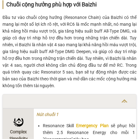
Chuỗi cộng hưởng phù hợp với Baizhi
Đầu tư vào chuỗi cộng hưởng (Resonance Chain) của Baizhi có thể
mang lại một số lợi ích rõ rệt, với RC6 là mốc mạnh nhất, nó mang lại
khả năng hồi máu vượt trội, gia tăng hiệu suất buff All-Type DMG, và
giúp cô duy trì nhịp hỗ trợ đều hơn trong những trận chiến dài. Tuy
nhiên, vì Baizhi là nhân vật 4 sao mang lại khả năng hồi máu vượt trội,
gia tăng hiệu suất buff All-Type DMG Deepen, và giúp cô duy trì nhịp
hỗ trợ đều hơn trong những trận chiến dài. Tuy nhiên, vì Baizhi là nhân
vật 4 sao, người chơi không cần chủ động đầu tư để mở RC. Trong
quá trình quay các Resonator 5 sao, bạn sẽ tự động nhận được các
bản sao của Baizhi theo thời gian và mở dần các mốc cộng hưởng mà
không tốn thêm tài nguyên.
Nút chuỗi 1
Resonance Skill
Emergency Plan
sẽ phục hồi
Complex
thêm 2.5 Resonance Energy cho mỗi 1
Simplicity