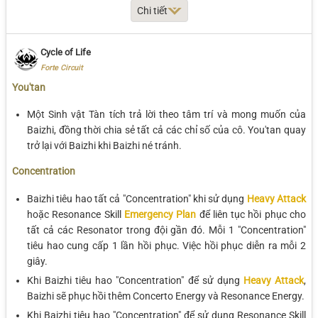
Chi tiết
Stage 4 DMG
39.52%
42.76%
46.01%
50.54%
Thông số
Lv 1
Lv 2
Lv 3
Heavy Attack DMG
24.58%
26.60%
28.61%
31.43%
Cycle of Life
Skill DMG
8.02%
8.68%
9.34%
1
Forte Circuit
Mid-air Attack DMG
39.68%
42.94%
46.19%
50.75%
You'tan
Healing
575+2.90%
623+3.14%
670+3.37%
73
Dodge Counter DMG
89.86%
97.23%
104.60%
114.91%
Một Sinh vật Tàn tích trả lời theo tâm trí và mong muốn của
Cooldown
16
16
16
Baizhi, đồng thời chia sẻ tất cả các chỉ số của cô. You'tan quay
Heavy Attack STA
12.5
12.5
12.5
12.5
trở lại với Baizhi khi Baizhi né tránh.
Cost (per sec)
Concerto Regen
10
10
10
Concentration
Mid-air Attack STA
30
30
30
30
Cost
Baizhi tiêu hao tất cả "Concentration" khi sử dụng
Heavy Attack
hoặc Resonance Skill
Emergency Plan
để liên tục hồi phục cho
tất cả các Resonator trong đội gần đó. Mỗi 1 "Concentration"
tiêu hao cung cấp 1 lần hồi phục. Việc hồi phục diễn ra mỗi 2
giây.
Khi Baizhi tiêu hao "Concentration" để sử dụng
Heavy Attack
,
Baizhi sẽ phục hồi thêm Concerto Energy và Resonance Energy.
Khi Baizhi tiêu hao "Concentration" để sử dụng Resonance Skill