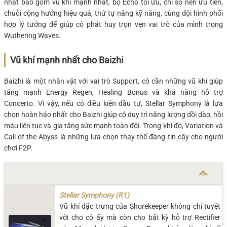
nhất bao gồm vũ khí mạnh nhất, bộ Echo tối ưu, chỉ số nên ưu tiên,
chuỗi cộng hưởng hiệu quả, thứ tự nâng kỹ năng, cùng đội hình phối
hợp lý tưởng để giúp cô phát huy trọn vẹn vai trò của mình trong
Wuthering Waves.
Vũ khí mạnh nhất cho Baizhi
Baizhi là một nhân vật với vai trò Support, cô cần những vũ khí giúp
tăng mạnh Energy Regen, Healing Bonus và khả năng hỗ trợ
Concerto. Vì vậy, nếu có điều kiện đầu tư, Stellar Symphony là lựa
chọn hoàn hảo nhất cho Baizhi giúp cô duy trì năng lượng dồi dào, hồi
máu liên tục và gia tăng sức mạnh toàn đội. Trong khi đó, Variation và
Call of the Abyss là những lựa chọn thay thế đáng tin cậy cho người
chơi F2P.
Stellar Symphony (R1)
Vũ khí đặc trưng của Shorekeeper không chỉ tuyệt
vời cho cô ấy mà còn cho bất kỳ hỗ trợ Rectifier