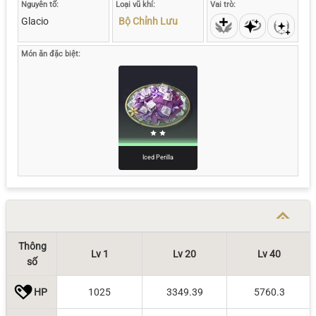
Nguyên tố:
Loại vũ khí:
Vai trò:
Glacio
Bộ Chỉnh Lưu
Món ăn đặc biệt:
Iced Perilla
Thông
Lv 1
Lv 20
Lv 40
số
HP
1025
3349.39
5760.3