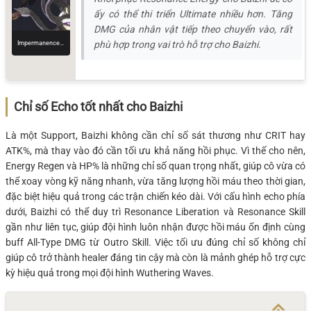
ấy có thể thi triển Ultimate nhiều hơn. Tăng
DMG của nhân vật tiếp theo chuyển vào, rất
Impermanence Heron
phù hợp trong vai trò hỗ trợ cho Baizhi.
Chỉ số Echo tốt nhất cho Baizhi
Là một Support, Baizhi không cần chỉ số sát thương như CRIT hay
ATK%, mà thay vào đó cần tối ưu khả năng hồi phục. Vì thế cho nên,
Energy Regen và HP% là những chỉ số quan trọng nhất, giúp cô vừa có
thể xoay vòng kỹ năng nhanh, vừa tăng lượng hồi máu theo thời gian,
đặc biệt hiệu quả trong các trận chiến kéo dài. Với cấu hình echo phía
dưới, Baizhi có thể duy trì Resonance Liberation và Resonance Skill
gần như liên tục, giúp đội hình luôn nhận được hồi máu ổn định cùng
buff All-Type DMG từ Outro Skill. Việc tối ưu đúng chỉ số không chỉ
giúp cô trở thành healer đáng tin cậy mà còn là mảnh ghép hỗ trợ cực
kỳ hiệu quả trong mọi đội hình Wuthering Waves.