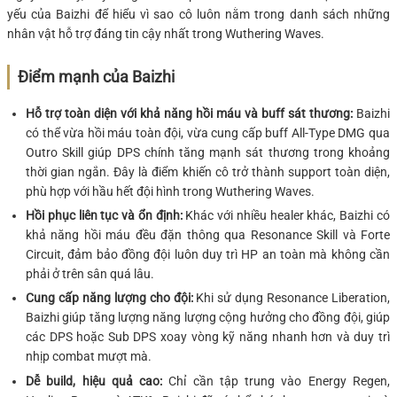
yếu của Baizhi để hiểu vì sao cô luôn nằm trong danh sách những
nhân vật hỗ trợ đáng tin cậy nhất trong Wuthering Waves.
Điểm mạnh của Baizhi
Hỗ trợ toàn diện với khả năng hồi máu và buff sát thương:
Baizhi
có thể vừa hồi máu toàn đội, vừa cung cấp buff All-Type DMG
qua
Outro Skill giúp DPS chính tăng mạnh sát thương trong khoảng
thời gian ngắn. Đây là điểm khiến cô trở thành support toàn diện,
phù hợp với hầu hết đội hình trong Wuthering Waves.
Hồi phục liên tục và ổn định:
Khác với nhiều healer khác, Baizhi có
khả năng hồi máu đều đặn thông qua Resonance Skill và Forte
Circuit, đảm bảo đồng đội luôn duy trì HP an toàn mà không cần
phải ở trên sân quá lâu.
Cung cấp năng lượng cho đội:
Khi sử dụng Resonance Liberation,
Baizhi giúp tăng lượng năng lượng cộng hưởng cho đồng đội, giúp
các DPS hoặc Sub DPS xoay vòng kỹ năng nhanh hơn và duy trì
nhịp combat mượt mà.
Dễ build, hiệu quả cao:
Chỉ cần tập trung vào Energy Regen,