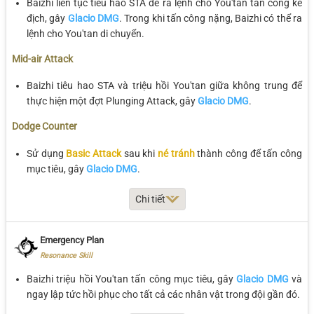
Baizhi liên tục tiêu hao STA để ra lệnh cho You'tan tấn công kẻ
địch, gây
Glacio DMG
. Trong khi tấn công nặng, Baizhi có thể ra
lệnh cho You'tan di chuyển.
Mid-air Attack
Baizhi tiêu hao STA và triệu hồi You'tan giữa không trung để
thực hiện một đợt Plunging Attack, gây
Glacio DMG
.
Dodge Counter
Sử dụng
Basic Attack
sau khi
né tránh
thành công để tấn công
mục tiêu, gây
Glacio DMG
.
Chi tiết
Thông số
Lv 1
Lv 2
Lv 3
Lv 4
Emergency Plan
Stage 1 DMG
32.94%
35.64%
38.34%
42.12%
Resonance Skill
Baizhi triệu hồi You'tan tấn công mục tiêu, gây
Stage 2 DMG
39.52%
42.76%
46.01%
Glacio DMG
50.54%
và
ngay lập tức hồi phục cho tất cả các nhân vật trong đội gần đó.
Stage 3 DMG
6.59%*7
7.13%*7
7.67%*7
8.43%*7