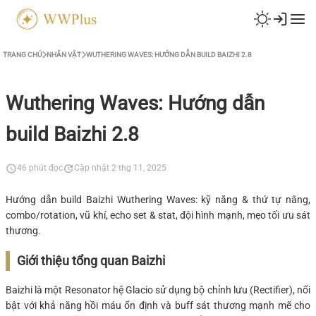
TRANG CHỦ
NHÂN VẬT
WUTHERING WAVES: HƯỚNG DẪN BUILD BAIZHI 2.8
Wuthering Waves: Hướng dẫn
build Baizhi 2.8
46 phút đọc
Cập nhật 2 thg 11, 2025
Hướng dẫn build Baizhi Wuthering Waves: kỹ năng & thứ tự nâng,
combo/rotation, vũ khí, echo set & stat, đội hình mạnh, mẹo tối ưu sát
thương.
Giới thiệu tổng quan Baizhi
Baizhi là một Resonator hệ Glacio sử dụng bộ chỉnh lưu (Rectifier), nổi
bật với khả năng hồi máu ổn định và buff sát thương mạnh mẽ cho