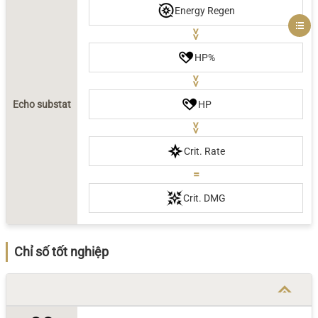
Energy Regen
>>
HP%
>>
Echo substat
HP
>>
Crit. Rate
=
Crit. DMG
Chỉ số tốt nghiệp