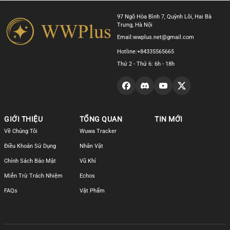
97 Ngõ Hòa Bình 7, Quỳnh Lôi, Hai Bà
Trưng, Hà Nội
Email:
wwplus.net@gmail.com
Hotline:
+84335565665
Thứ 2 - Thứ 6: 6h - 18h
GIỚI THIỆU
TỔNG QUAN
TIN MỚI
Về Chúng Tôi
Wuwa Tracker
Điều Khoản Sử Dụng
Nhân Vật
Chính Sách Bảo Mật
Vũ Khí
Miễn Trừ Trách Nhiệm
Echos
FAQs
Vật Phẩm