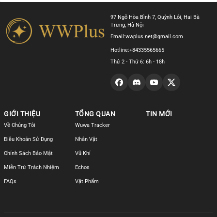
97 Ngõ Hòa Bình 7, Quỳnh Lôi, Hai Bà
Trưng, Hà Nội
Email:
wwplus.net@gmail.com
Hotline:
+84335565665
Thứ 2 - Thứ 6: 6h - 18h
GIỚI THIỆU
TỔNG QUAN
TIN MỚI
Về Chúng Tôi
Wuwa Tracker
Điều Khoản Sử Dụng
Nhân Vật
Chính Sách Bảo Mật
Vũ Khí
Miễn Trừ Trách Nhiệm
Echos
FAQs
Vật Phẩm