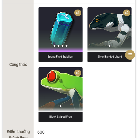
x1
x2
Strong Fluid Stabilizer
Silver-Banded Lizard
Công thức
x2
Black-Striped Frog
Điểm thưởng
600
thành thạo