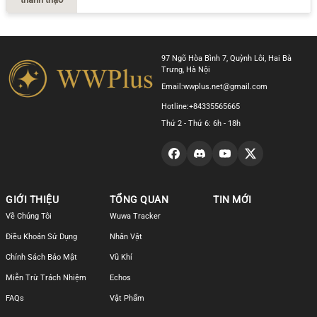
97 Ngõ Hòa Bình 7, Quỳnh Lôi, Hai Bà
Trưng, Hà Nội
Email:
wwplus.net@gmail.com
Hotline:
+84335565665
Thứ 2 - Thứ 6: 6h - 18h
GIỚI THIỆU
TỔNG QUAN
TIN MỚI
Về Chúng Tôi
Wuwa Tracker
Điều Khoản Sử Dụng
Nhân Vật
Chính Sách Bảo Mật
Vũ Khí
Miễn Trừ Trách Nhiệm
Echos
FAQs
Vật Phẩm