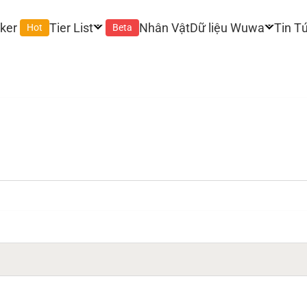
ker
Tier List
Nhân Vật
Dữ liệu Wuwa
Tin T
Hot
Beta