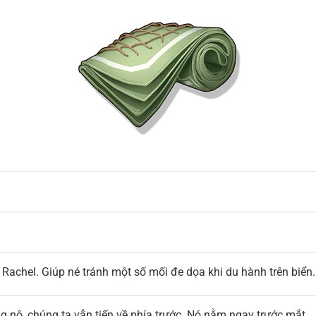
achel. Giúp né tránh một số mối đe dọa khi du hành trên biển.
 nộ, chúng ta vẫn tiến về phía trước. Nó nằm ngay trước mắt.