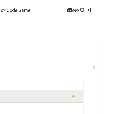
ức
Code Game
695