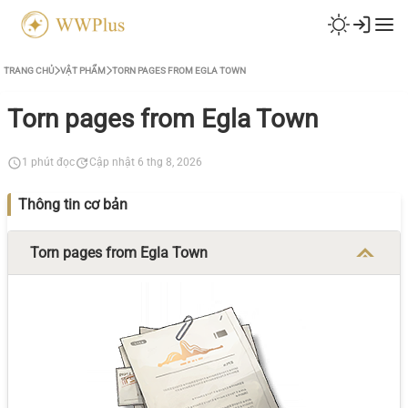
TRANG CHỦ
VẬT PHẨM
TORN PAGES FROM EGLA TOWN
Torn pages from Egla Town
1 phút đọc
Cập nhật 6 thg 8, 2026
Thông tin cơ bản
Torn pages from Egla Town