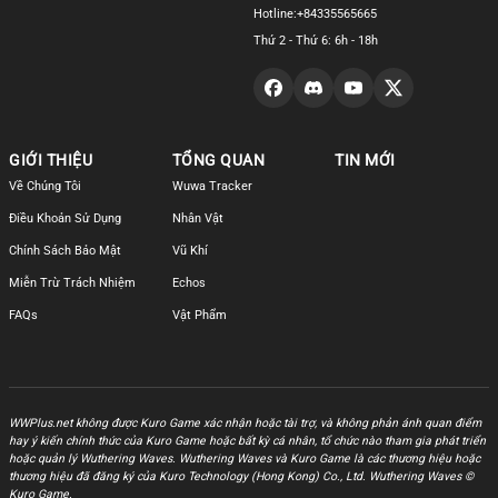
Hotline:
+84335565665
Thứ 2 - Thứ 6: 6h - 18h
GIỚI THIỆU
TỔNG QUAN
TIN MỚI
Về Chúng Tôi
Wuwa Tracker
Điều Khoản Sử Dụng
Nhân Vật
Chính Sách Bảo Mật
Vũ Khí
Miễn Trừ Trách Nhiệm
Echos
FAQs
Vật Phẩm
WWPlus.net không được Kuro Game xác nhận hoặc tài trợ, và không phản ánh quan điểm
hay ý kiến chính thức của Kuro Game hoặc bất kỳ cá nhân, tổ chức nào tham gia phát triển
hoặc quản lý Wuthering Waves. Wuthering Waves và Kuro Game là các thương hiệu hoặc
thương hiệu đã đăng ký của Kuro Technology (Hong Kong) Co., Ltd. Wuthering Waves ©
Kuro Game.