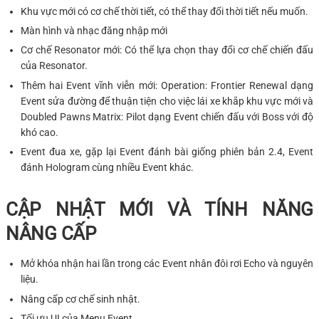
Khu vực mới có cơ chế thời tiết, có thể thay đổi thời tiết nếu muốn.
Màn hình và nhạc đăng nhập mới
Cơ chế Resonator mới: Có thể lựa chọn thay đổi cơ chế chiến đấu
của Resonator.
Thêm hai Event vĩnh viễn mới: Operation: Frontier Renewal dạng
Event sửa đường để thuận tiện cho việc lái xe khắp khu vực mới và
Doubled Pawns Matrix: Pilot dạng Event chiến đấu với Boss với độ
khó cao.
Event đua xe, gặp lại Event đánh bài giống phiên bản 2.4, Event
đánh Hologram cùng nhiều Event khác.
CẬP NHẬT MỚI VÀ TÍNH NĂNG
NÂNG CẤP
Mở khóa nhận hai lần trong các Event nhân đôi rơi Echo và nguyên
liệu.
Nâng cấp cơ chế sinh nhật.
Tối ưu UI của Menu Event.