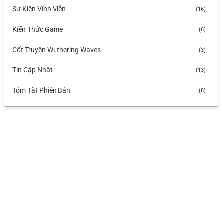
23 thg 1, 2026
Sự Kiện Vĩnh Viễn
(16)
Tóm Tắt Nội Dung Phiên Bản Livestream 3.1 Wuthering Waves
Kiến Thức Game
(6)
Cốt Truyện Wuthering Waves
(3)
Tin Cập Nhật
(13)
Tóm Tắt Phiên Bản
(8)