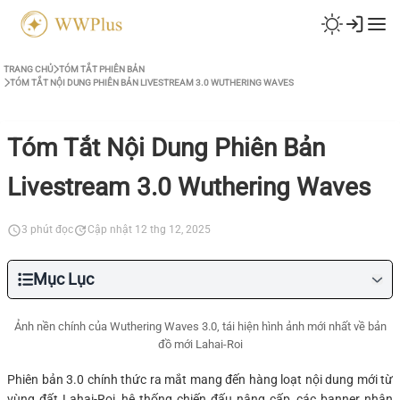
TRANG CHỦ
TÓM TẮT PHIÊN BẢN
TÓM TẮT NỘI DUNG PHIÊN BẢN LIVESTREAM 3.0 WUTHERING WAVES
Tóm Tắt Nội Dung Phiên Bản
Livestream 3.0 Wuthering Waves
3 phút đọc
Cập nhật 12 thg 12, 2025
Mục Lục
Ảnh nền chính của Wuthering Waves 3.0, tái hiện hình ảnh mới nhất về bản
đồ mới Lahai-Roi
Phiên bản 3.0 chính thức ra mắt mang đến hàng loạt nội dung mới từ
vùng đất Lahai-Roi, hệ thống chiến đấu nâng cấp, các banner nhân