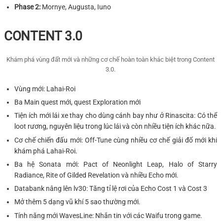
Phase 2:
Mornye, Augusta, Iuno
CONTENT 3.0
Khám phá vùng đất mới và những cơ chế hoàn toàn khác biệt trong Content
3.0.
Vùng mới: Lahai-Roi
Ba Main quest mới, quest Exploration mới
Tiện ích mới lái xe thay cho dùng cánh bay như ở Rinascita: Có thể
loot rương, nguyên liệu trong lúc lái và còn nhiều tiện ích khác nữa.
Cơ chế chiến đấu mới: Off-Tune cùng nhiều cơ chế giải đố mới khi
khám phá Lahai-Roi.
Ba hệ Sonata mới: Pact of Neonlight Leap, Halo of Starry
Radiance, Rite of Gilded Revelation và nhiều Echo mới.
Databank nâng lên lv30: Tăng tỉ lệ rơi của Echo Cost 1 và Cost 3
Mở thêm 5 dạng vũ khí 5 sao thường mới.
Tính năng mới WavesLine: Nhắn tin với các Waifu trong game.