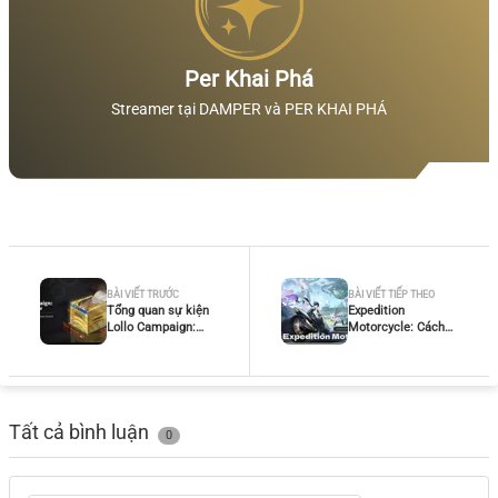
Per Khai Phá
Streamer tại DAMPER và PER KHAI PHÁ
BÀI VIẾT TRƯỚC
BÀI VIẾT TIẾP THEO
Tổng quan sự kiện
Expedition
Lollo Campaign:
Motorcycle: Cách
Rising Anew - Lời
Mở Khóa và Tính
Giải, Cách Chơi &
Năng
Phần Thưởng
Tất cả bình luận
0