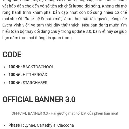
vật hấp dẫn cho đến vô số tiện ích chất lượng đời sống. Không chỉ mở
rộng hành trình khám phá, bản cập nhật còn bổ sung nhiều cơ chế
mới như Off-Tune, hệ Sonata mới, lái xe thu nhặt tài nguyên, cùng các
Event vĩnh viễn và tạm thời đầy thử thách. Nếu bạn đang muốn tìm
hiểu toàn bộ thay đổi đáng chú ý trong update 3.0, bài viết này sẽ giúp
bạn nắm trọn mọi thông tin quan trọng.
CODE
100 💎
: BACKTOSCHOOL
100 💎
: HITTHEROAD
100 💎
: STARCHASER
OFFICIAL BANNER 3.0
OFFICIAL BANNER 3.0 - Hai gương mặt nổi bật của phiên bản mới!
Phase 1:
Lynae, Cartethyia, Ciaccona