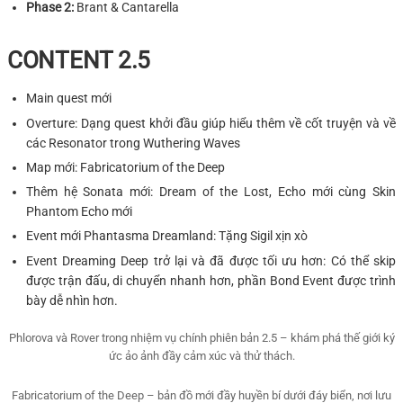
Phase 2:
Brant & Cantarella
CONTENT 2.5
Main quest mới
Overture: Dạng quest khởi đầu giúp hiểu thêm về cốt truyện và về
các Resonator trong Wuthering Waves
Map mới: Fabricatorium of the Deep
Thêm hệ Sonata mới: Dream of the Lost, Echo mới cùng Skin
Phantom Echo mới
Event mới Phantasma Dreamland: Tặng Sigil xịn xò
Event Dreaming Deep trở lại và đã được tối ưu hơn: Có thể skip
được trận đấu, di chuyển nhanh hơn, phần Bond Event được trình
bày dễ nhìn hơn.
Phlorova và Rover trong nhiệm vụ chính phiên bản 2.5 – khám phá thế giới ký
ức ảo ảnh đầy cảm xúc và thử thách.
Fabricatorium of the Deep – bản đồ mới đầy huyền bí dưới đáy biển, nơi lưu