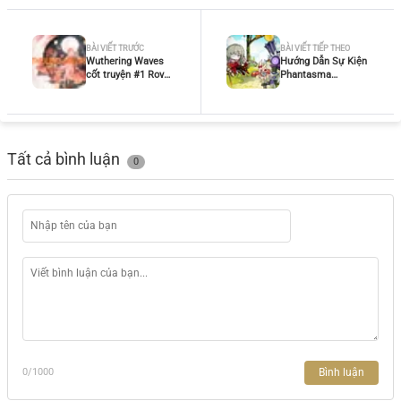
BÀI VIẾT TRƯỚC
BÀI VIẾT TIẾP THEO
Wuthering Waves
Hướng Dẫn Sự Kiện
cốt truyện #1 Rover
Phantasma
Là Ai Trong Trò
Dreamland
Chơi Số Phận
Wuthering Waves:
Cách Chơi, Phần
Thưởng & Chiến
Thuật Hiệu Quả
Tất cả bình luận
0
Bình luận
0
/1000