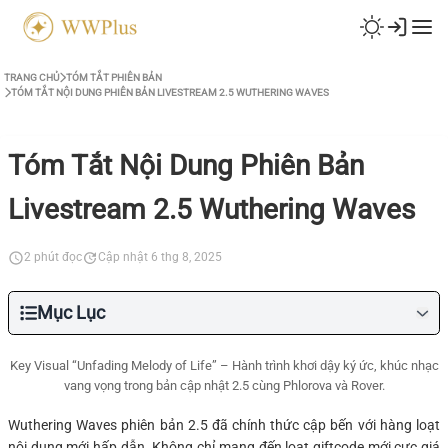
TRANG CHỦ
TÓM TẮT PHIÊN BẢN
TÓM TẮT NỘI DUNG PHIÊN BẢN LIVESTREAM 2.5 WUTHERING WAVES
Tóm Tắt Nội Dung Phiên Bản
Livestream 2.5 Wuthering Waves
2 phút đọc
Cập nhật 6 thg 8, 2025
Mục Lục
Key Visual “Unfading Melody of Life” – Hành trình khơi dậy ký ức, khúc nhạc
vang vọng trong bản cập nhật 2.5 cùng Phlorova và Rover.
Wuthering Waves phiên bản 2.5 đã chính thức cập bến với hàng loạt
nội dung mới hấp dẫn. Không chỉ mang đến loạt giftcode mới cực giá