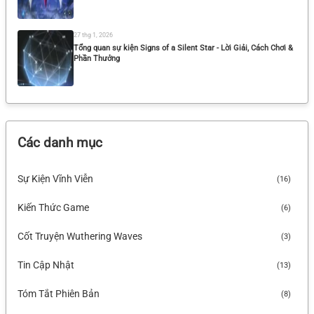
27 thg 1, 2026
Tổng quan sự kiện Signs of a Silent Star - Lời Giải, Cách Chơi &
Phần Thưởng
25 thg 1, 2026
Tổng hợp tin rò rỉ lụm được từ nhiều nguồn ngày 25/01/2026
Các danh mục
23 thg 1, 2026
Sự Kiện Vĩnh Viễn
(16)
Tóm Tắt Nội Dung Phiên Bản Livestream 3.1 Wuthering Waves
Kiến Thức Game
(6)
Cốt Truyện Wuthering Waves
(3)
Tin Cập Nhật
(13)
Tóm Tắt Phiên Bản
(8)