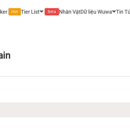
ker
Tier List
Nhân Vật
Dữ liệu Wuwa
Tin T
Hot
Beta
ain