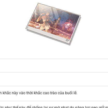
h khắc này vào thời khắc cao trào của buổi lễ.
 ức như thế này để chống lại sự mờ nhạt do năng lực neo giữ 