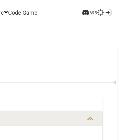
ức
Code Game
695