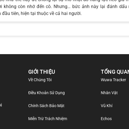
 không còn nhớ đến cô. Nhưng… bức ảnh này lại đánh dấu mộ
đầu tiên, hiện tại thuộc về cả hai người.
GIỚI THIỆU
TỔNG QUA
Về Chúng Tôi
Wuwa Tracker
Điều Khoản Sử Dụng
Nhân Vật
i
Chính Sách Bảo Mật
Vũ Khí
Miễn Trừ Trách Nhiệm
Echos