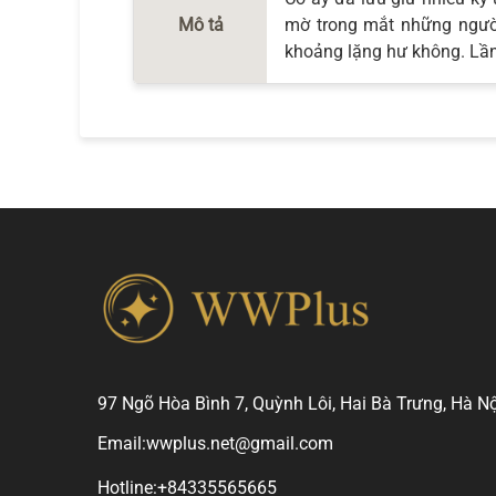
Mô tả
mờ trong mắt những người
khoảng lặng hư không. Lần 
97 Ngõ Hòa Bình 7, Quỳnh Lôi, Hai Bà Trưng, Hà Nộ
Email:
wwplus.net@gmail.com
Hotline:
+84335565665