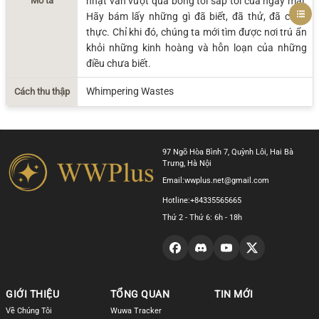
Mô tả
nhạt vẫn vượt qua bóng tối sắp tới của ngày mai.
Hãy bám lấy những gì đã biết, đã thử, đã chân
thực. Chỉ khi đó, chúng ta mới tìm được nơi trú ẩn
khỏi những kinh hoàng và hỗn loạn của những
điều chưa biết.
Whimpering Wastes
Cách thu thập
97 Ngõ Hòa Bình 7, Quỳnh Lôi, Hai Bà
Trưng, Hà Nội
Email:
wwplus.net@gmail.com
Hotline:
+84335565665
Thứ 2 - Thứ 6: 6h - 18h
GIỚI THIỆU
TỔNG QUAN
TIN MỚI
Về Chúng Tôi
Wuwa Tracker