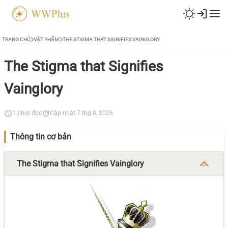
TRANG CHỦ
VẬT PHẨM
THE STIGMA THAT SIGNIFIES VAINGLORY
The Stigma that Signifies
Vainglory
1 phút đọc
Cập nhật 7 thg 8, 2026
Thông tin cơ bản
The Stigma that Signifies Vainglory