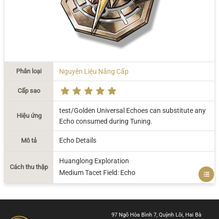
Phân loại
Nguyên Liệu Nâng Cấp
Cấp sao
test/Golden Universal Echoes can substitute any
Hiệu ứng
Echo consumed during Tuning.
Echo Details
Mô tả
Huanglong Exploration
Cách thu thập
Medium Tacet Field: Echo
97 Ngõ Hòa Bình 7, Quỳnh Lôi, Hai Bà