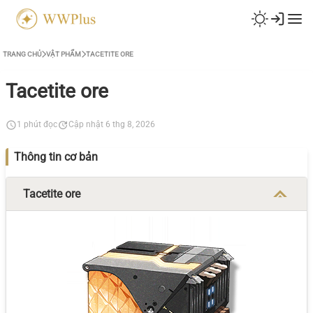
TRANG CHỦ
VẬT PHẨM
TACETITE ORE
Tacetite ore
1 phút đọc
Cập nhật 6 thg 8, 2026
Thông tin cơ bản
Tacetite ore