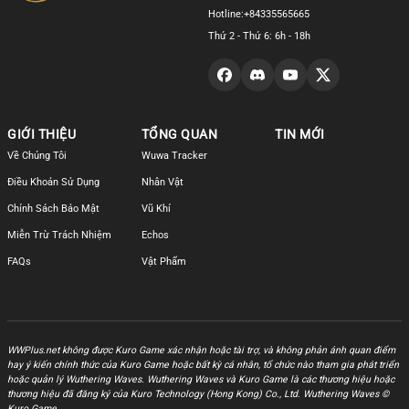
Hotline:
+84335565665
Thứ 2 - Thứ 6: 6h - 18h
GIỚI THIỆU
TỔNG QUAN
TIN MỚI
Về Chúng Tôi
Wuwa Tracker
Điều Khoản Sử Dụng
Nhân Vật
Chính Sách Bảo Mật
Vũ Khí
Miễn Trừ Trách Nhiệm
Echos
FAQs
Vật Phẩm
WWPlus.net không được Kuro Game xác nhận hoặc tài trợ, và không phản ánh quan điểm
hay ý kiến chính thức của Kuro Game hoặc bất kỳ cá nhân, tổ chức nào tham gia phát triển
hoặc quản lý Wuthering Waves. Wuthering Waves và Kuro Game là các thương hiệu hoặc
thương hiệu đã đăng ký của Kuro Technology (Hong Kong) Co., Ltd. Wuthering Waves ©
Kuro Game.