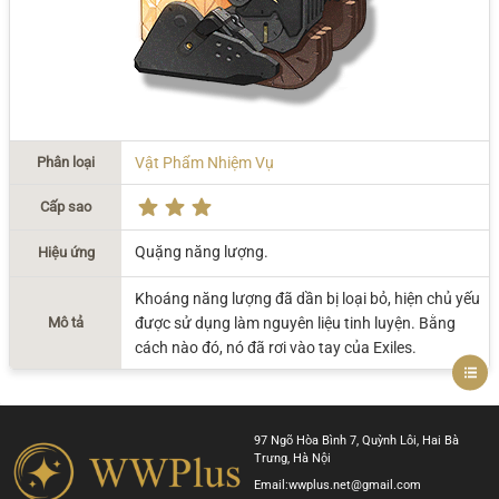
Phân loại
Vật Phẩm Nhiệm Vụ
Cấp sao
Quặng năng lượng.
Hiệu ứng
Khoáng năng lượng đã dần bị loại bỏ, hiện chủ yếu
Mô tả
được sử dụng làm nguyên liệu tinh luyện. Bằng
cách nào đó, nó đã rơi vào tay của Exiles.
97 Ngõ Hòa Bình 7, Quỳnh Lôi, Hai Bà
Trưng, Hà Nội
Email:
wwplus.net@gmail.com