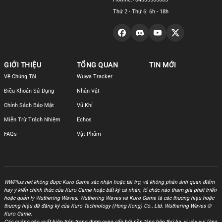
Thứ 2 - Thứ 6: 6h - 18h
GIỚI THIỆU
TỔNG QUAN
TIN MỚI
Về Chúng Tôi
Wuwa Tracker
Điều Khoản Sử Dụng
Nhân Vật
Chính Sách Bảo Mật
Vũ Khí
Miễn Trừ Trách Nhiệm
Echos
FAQs
Vật Phẩm
WWPlus.net không được Kuro Game xác nhận hoặc tài trợ, và không phản ánh quan điểm
hay ý kiến chính thức của Kuro Game hoặc bất kỳ cá nhân, tổ chức nào tham gia phát triển
hoặc quản lý Wuthering Waves. Wuthering Waves và Kuro Game là các thương hiệu hoặc
thương hiệu đã đăng ký của Kuro Technology (Hong Kong) Co., Ltd. Wuthering Waves ©
Kuro Game.
Các quảng cáo xuất hiện trên trang được cung cấp bởi nền tảng bên thứ ba, vì vậy vui lòng