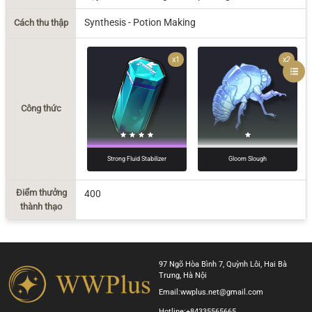
Synthesis - Potion Making
Cách thu thập
x1
x2
Công thức
Strong Fluid Stabilizer
Gloom Slough
Điểm thưởng
400
thành thạo
97 Ngõ Hòa Bình 7, Quỳnh Lôi, Hai Bà
Trưng, Hà Nội
Email:
wwplus.net@gmail.com
Hotline:
+84335565665