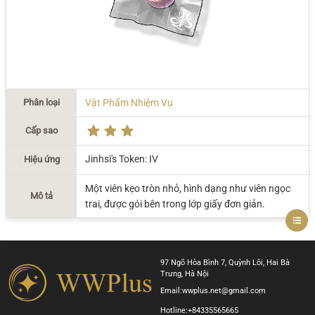
Phân loại
Vật Phẩm Nhiệm Vụ
Cấp sao
Jinhsi's Token: IV
Hiệu ứng
Một viên kẹo tròn nhỏ, hình dạng như viên ngọc
Mô tả
trai, được gói bên trong lớp giấy đơn giản.
97 Ngõ Hòa Bình 7, Quỳnh Lôi, Hai Bà
Trưng, Hà Nội
Email:
wwplus.net@gmail.com
Hotline:
+84335565665