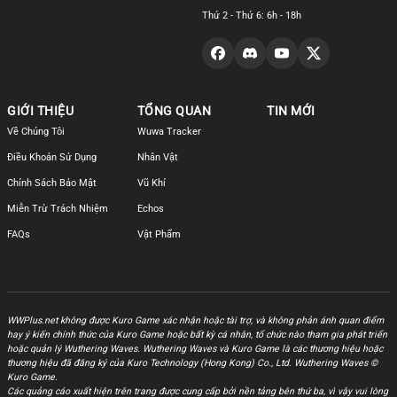
Thứ 2 - Thứ 6: 6h - 18h
GIỚI THIỆU
TỔNG QUAN
TIN MỚI
Về Chúng Tôi
Wuwa Tracker
Điều Khoản Sử Dụng
Nhân Vật
Chính Sách Bảo Mật
Vũ Khí
Miễn Trừ Trách Nhiệm
Echos
FAQs
Vật Phẩm
WWPlus.net không được Kuro Game xác nhận hoặc tài trợ, và không phản ánh quan điểm
hay ý kiến chính thức của Kuro Game hoặc bất kỳ cá nhân, tổ chức nào tham gia phát triển
hoặc quản lý Wuthering Waves. Wuthering Waves và Kuro Game là các thương hiệu hoặc
thương hiệu đã đăng ký của Kuro Technology (Hong Kong) Co., Ltd. Wuthering Waves ©
Kuro Game.
Các quảng cáo xuất hiện trên trang được cung cấp bởi nền tảng bên thứ ba, vì vậy vui lòng