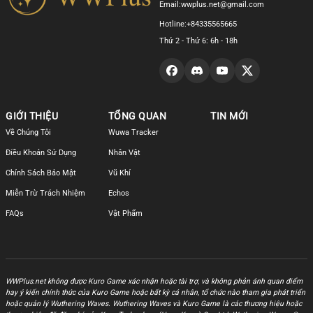
Email:
wwplus.net@gmail.com
Hotline:
+84335565665
Thứ 2 - Thứ 6: 6h - 18h
GIỚI THIỆU
TỔNG QUAN
TIN MỚI
Về Chúng Tôi
Wuwa Tracker
Điều Khoản Sử Dụng
Nhân Vật
Chính Sách Bảo Mật
Vũ Khí
Miễn Trừ Trách Nhiệm
Echos
FAQs
Vật Phẩm
WWPlus.net không được Kuro Game xác nhận hoặc tài trợ, và không phản ánh quan điểm
hay ý kiến chính thức của Kuro Game hoặc bất kỳ cá nhân, tổ chức nào tham gia phát triển
hoặc quản lý Wuthering Waves. Wuthering Waves và Kuro Game là các thương hiệu hoặc