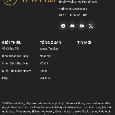
Email:
wwplus.net@gmail.com
Hotline:
+84335565665
Thứ 2 - Thứ 6: 6h - 18h
GIỚI THIỆU
TỔNG QUAN
TIN MỚI
Về Chúng Tôi
Wuwa Tracker
Điều Khoản Sử Dụng
Nhân Vật
Chính Sách Bảo Mật
Vũ Khí
Miễn Trừ Trách Nhiệm
Echos
FAQs
Vật Phẩm
WWPlus.net không được Kuro Game xác nhận hoặc tài trợ, và không phản ánh quan điểm
hay ý kiến chính thức của Kuro Game hoặc bất kỳ cá nhân, tổ chức nào tham gia phát triển
hoặc quản lý Wuthering Waves. Wuthering Waves và Kuro Game là các thương hiệu hoặc