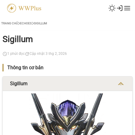
TRANG CHỦ
ECHOES
SIGILLUM
Sigillum
1 phút đọc
Cập nhật 3 thg 2, 2026
Thông tin cơ bản
Sigillum