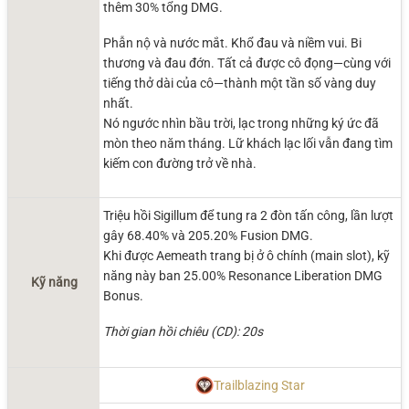
thêm 30% tổng DMG.
Phẫn nộ và nước mắt. Khổ đau và niềm vui. Bi
thương và đau đớn. Tất cả được cô đọng—cùng với
tiếng thở dài của cô—thành một tần số vàng duy
nhất.
Nó ngước nhìn bầu trời, lạc trong những ký ức đã
mòn theo năm tháng. Lữ khách lạc lối vẫn đang tìm
kiếm con đường trở về nhà.
Triệu hồi Sigillum để tung ra 2 đòn tấn công, lần lượt
gây 68.40% và 205.20% Fusion DMG.
Khi được Aemeath trang bị ở ô chính (main slot), kỹ
năng này ban 25.00% Resonance Liberation DMG
Kỹ năng
Bonus.
Thời gian hồi chiêu (CD): 20s
Trailblazing Star