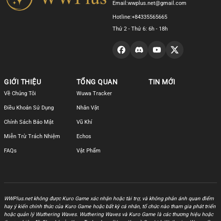
Email:
wwplus.net@gmail.com
Hotline:
+84335565665
Thứ 2 - Thứ 6: 6h - 18h
GIỚI THIỆU
TỔNG QUAN
TIN MỚI
Về Chúng Tôi
Wuwa Tracker
Điều Khoản Sử Dụng
Nhân Vật
Chính Sách Bảo Mật
Vũ Khí
Miễn Trừ Trách Nhiệm
Echos
FAQs
Vật Phẩm
WWPlus.net không được Kuro Game xác nhận hoặc tài trợ, và không phản ánh quan điểm
hay ý kiến chính thức của Kuro Game hoặc bất kỳ cá nhân, tổ chức nào tham gia phát triển
hoặc quản lý Wuthering Waves. Wuthering Waves và Kuro Game là các thương hiệu hoặc