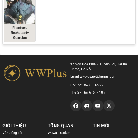
Phantom:
Rocksteady
Guardian
97 Ngõ Hòa Bình 7, Quỳnh Lôi, Hai Bà
Trưng, Hà Nội
Email:
wwplus.net@gmail.com
Hotline:
+84335565665
Thứ 2 - Thứ 6: 6h - 18h
GIỚI THIỆU
TỔNG QUAN
TIN MỚI
Về Chúng Tôi
Wuwa Tracker