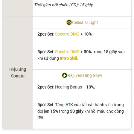
Thời gian hồi chiêu (CD): 15 giây.
Celestial Light
2pcs Set:
Spectro DMG
+
10%
.
5pcs Set:
Spectro DMG
+
30%
trong
15 giây
sau
khi sử dụng
Intro Skill
.
Hiệu ứng
Rejuvenating Glow
Sonata
2pcs Set:
Healing Bonus
+
10%.
5pcs Set
: Tăng
ATK
của tất cả thành viên trong
đội lên
15%
trong
30 giây
khi hồi máu cho đồng
đội.