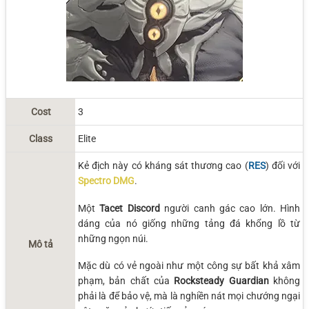
Cost
3
Class
Elite
Kẻ địch này có kháng sát thương cao (
RES
) đối với
Spectro DMG
.
Một
Tacet Discord
người canh gác cao lớn. Hình
dáng của nó giống những tảng đá khổng lồ từ
những ngọn núi.
Mô tả
Mặc dù có vẻ ngoài như một công sự bất khả xâm
phạm, bản chất của
Rocksteady Guardian
không
phải là để bảo vệ, mà là nghiền nát mọi chướng ngại