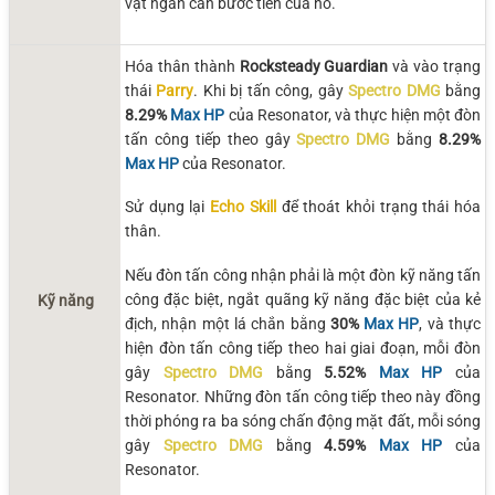
vật ngăn cản bước tiến của nó.
Hóa thân thành
Rocksteady Guardian
và vào trạng
thái
Parry
. Khi bị tấn công, gây
Spectro DMG
bằng
8.29%
Max HP
của Resonator, và thực hiện một đòn
tấn công tiếp theo gây
Spectro DMG
bằng
8.29%
Max HP
của Resonator.
Sử dụng lại
Echo Skill
để thoát khỏi trạng thái hóa
thân.
Nếu đòn tấn công nhận phải là một đòn kỹ năng tấn
công đặc biệt, ngắt quãng kỹ năng đặc biệt của kẻ
Kỹ năng
địch, nhận một lá chắn bằng
30%
Max HP
, và thực
hiện đòn tấn công tiếp theo hai giai đoạn, mỗi đòn
gây
Spectro DMG
bằng
5.52%
Max HP
của
Resonator. Những đòn tấn công tiếp theo này đồng
thời phóng ra ba sóng chấn động mặt đất, mỗi sóng
gây
Spectro DMG
bằng
4.59%
Max HP
của
Resonator.