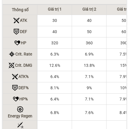
Giá trị 1
Giá trị 2
Giá trị
Thông số
ATK
30
40
50
DEF
40
50
60
HP
320
360
390
Crit. Rate
6.3%
6.9%
7.5%
Crit. DMG
12.6%
13.8%
15%
ATK%
6.4%
7.1%
7.9%
DEF%
8.1%
9%
10%
HP%
6.4%
7.1%
7.9%
6.8%
7.6%
8.4%
Energy Regen