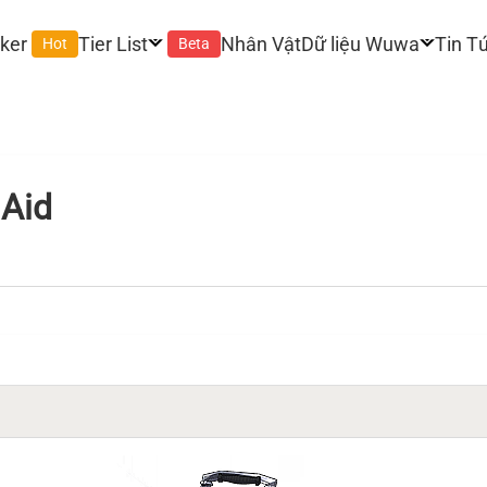
ker
Tier List
Nhân Vật
Dữ liệu Wuwa
Tin T
Hot
Beta
 Aid