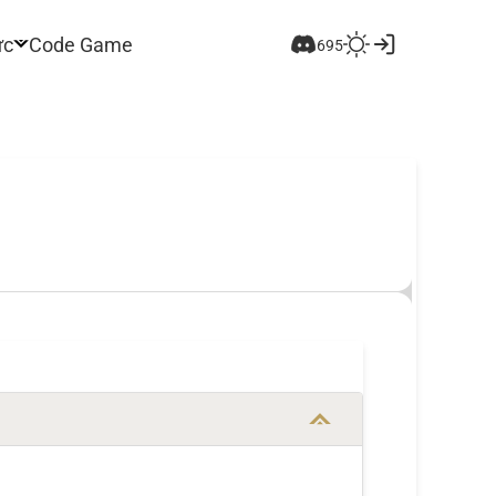
ức
Code Game
695