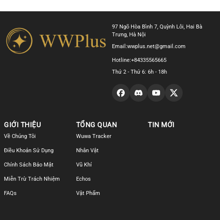
97 Ngõ Hòa Bình 7, Quỳnh Lôi, Hai Bà
Trưng, Hà Nội
Email:
wwplus.net@gmail.com
Hotline:
+84335565665
Thứ 2 - Thứ 6: 6h - 18h
GIỚI THIỆU
TỔNG QUAN
TIN MỚI
Về Chúng Tôi
Wuwa Tracker
Điều Khoản Sử Dụng
Nhân Vật
Chính Sách Bảo Mật
Vũ Khí
Miễn Trừ Trách Nhiệm
Echos
FAQs
Vật Phẩm