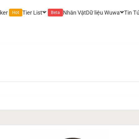
ker
Tier List
Nhân Vật
Dữ liệu Wuwa
Tin T
Hot
Beta