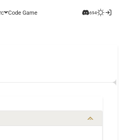
ức
Code Game
694