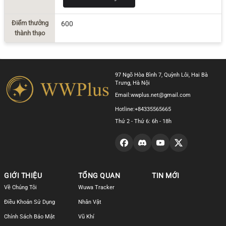
Điểm thưởng
600
thành thạo
97 Ngõ Hòa Bình 7, Quỳnh Lôi, Hai Bà
Trưng, Hà Nội
Email:
wwplus.net@gmail.com
Hotline:
+84335565665
Thứ 2 - Thứ 6: 6h - 18h
GIỚI THIỆU
TỔNG QUAN
TIN MỚI
Về Chúng Tôi
Wuwa Tracker
Điều Khoản Sử Dụng
Nhân Vật
Chính Sách Bảo Mật
Vũ Khí