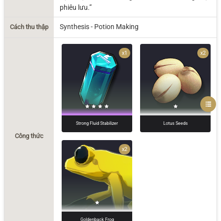
phiêu lưu.”
Synthesis - Potion Making
Cách thu thập
x1
x2
Strong Fluid Stabilizer
Lotus Seeds
Công thức
x2
Goldenback Frog