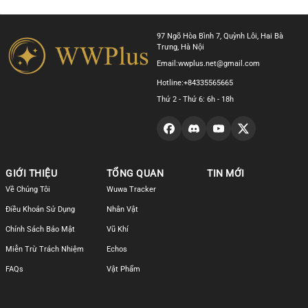
97 Ngõ Hòa Bình 7, Quỳnh Lôi, Hai Bà
Trưng, Hà Nội
Email:
wwplus.net@gmail.com
Hotline:
+84335565665
Thứ 2 - Thứ 6: 6h - 18h
GIỚI THIỆU
TỔNG QUAN
TIN MỚI
Về Chúng Tôi
Wuwa Tracker
Điều Khoản Sử Dụng
Nhân Vật
Chính Sách Bảo Mật
Vũ Khí
Miễn Trừ Trách Nhiệm
Echos
FAQs
Vật Phẩm