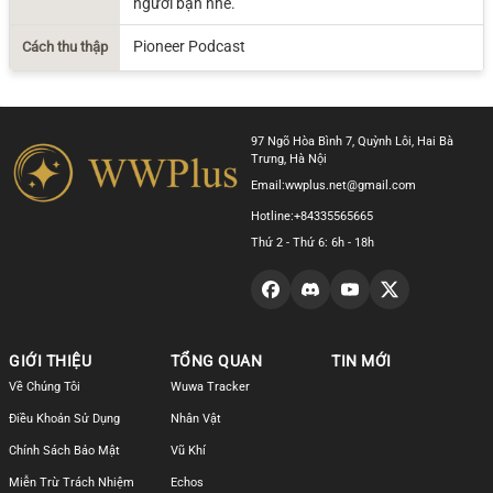
người bạn nhé.
Pioneer Podcast
Cách thu thập
97 Ngõ Hòa Bình 7, Quỳnh Lôi, Hai Bà
Trưng, Hà Nội
Email:
wwplus.net@gmail.com
Hotline:
+84335565665
Thứ 2 - Thứ 6: 6h - 18h
GIỚI THIỆU
TỔNG QUAN
TIN MỚI
Về Chúng Tôi
Wuwa Tracker
Điều Khoản Sử Dụng
Nhân Vật
Chính Sách Bảo Mật
Vũ Khí
Miễn Trừ Trách Nhiệm
Echos