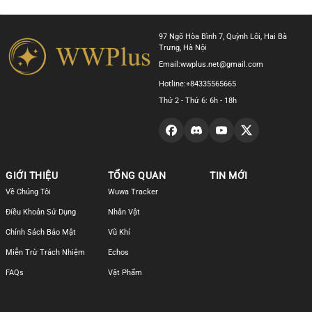
97 Ngõ Hòa Bình 7, Quỳnh Lôi, Hai Bà
Trưng, Hà Nội
Email:
wwplus.net@gmail.com
Hotline:
+84335565665
Thứ 2 - Thứ 6: 6h - 18h
GIỚI THIỆU
TỔNG QUAN
TIN MỚI
Về Chúng Tôi
Wuwa Tracker
Điều Khoản Sử Dụng
Nhân Vật
Chính Sách Bảo Mật
Vũ Khí
Miễn Trừ Trách Nhiệm
Echos
FAQs
Vật Phẩm