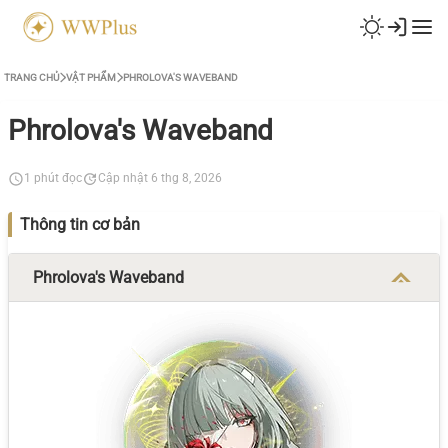
TRANG CHỦ
VẬT PHẨM
PHROLOVA'S WAVEBAND
Phrolova's Waveband
1 phút đọc
Cập nhật 6 thg 8, 2026
Thông tin cơ bản
Phrolova's Waveband