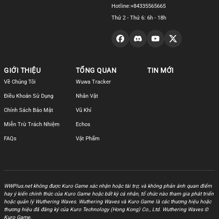
Hotline:
+84335565665
Thứ 2 - Thứ 6: 6h - 18h
GIỚI THIỆU
TỔNG QUAN
TIN MỚI
Về Chúng Tôi
Wuwa Tracker
Điều Khoản Sử Dụng
Nhân Vật
Chính Sách Bảo Mật
Vũ Khí
Miễn Trừ Trách Nhiệm
Echos
FAQs
Vật Phẩm
WWPlus.net không được Kuro Game xác nhận hoặc tài trợ, và không phản ánh quan điểm
hay ý kiến chính thức của Kuro Game hoặc bất kỳ cá nhân, tổ chức nào tham gia phát triển
hoặc quản lý Wuthering Waves. Wuthering Waves và Kuro Game là các thương hiệu hoặc
thương hiệu đã đăng ký của Kuro Technology (Hong Kong) Co., Ltd. Wuthering Waves ©
Kuro Game.