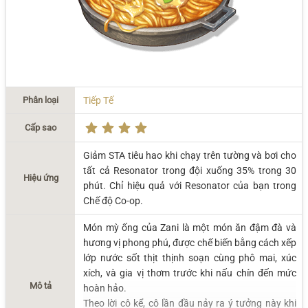
Phân loại
Tiếp Tế
Cấp sao
Giảm STA tiêu hao khi chạy trên tường và bơi cho
tất cả Resonator trong đội xuống 35% trong 30
Hiệu ứng
phút. Chỉ hiệu quả với Resonator của bạn trong
Chế độ Co-op.
Món mỳ ống của Zani là một món ăn đậm đà và
hương vị phong phú, được chế biến bằng cách xếp
lớp nước sốt thịt thịnh soạn cùng phô mai, xúc
xích, và gia vị thơm trước khi nấu chín đến mức
Mô tả
hoàn hảo.
Theo lời cô kể, cô lần đầu nảy ra ý tưởng này khi