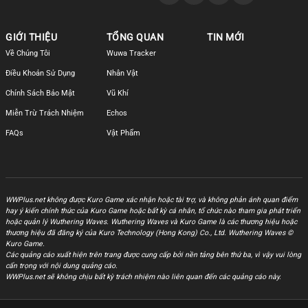
GIỚI THIỆU
TỔNG QUAN
TIN MỚI
Về Chúng Tôi
Wuwa Tracker
Điều Khoản Sử Dụng
Nhân Vật
Chính Sách Bảo Mật
Vũ Khí
Miễn Trừ Trách Nhiệm
Echos
FAQs
Vật Phẩm
WWPlus.net không được Kuro Game xác nhận hoặc tài trợ, và không phản ánh quan điểm
hay ý kiến chính thức của Kuro Game hoặc bất kỳ cá nhân, tổ chức nào tham gia phát triển
hoặc quản lý Wuthering Waves. Wuthering Waves và Kuro Game là các thương hiệu hoặc
thương hiệu đã đăng ký của Kuro Technology (Hong Kong) Co., Ltd. Wuthering Waves ©
Kuro Game.
Các quảng cáo xuất hiện trên trang được cung cấp bởi nền tảng bên thứ ba, vì vậy vui lòng
cẩn trọng với nội dung quảng cáo.
WWPlus.net sẽ không chịu bất kỳ trách nhiệm nào liên quan đến các quảng cáo này.