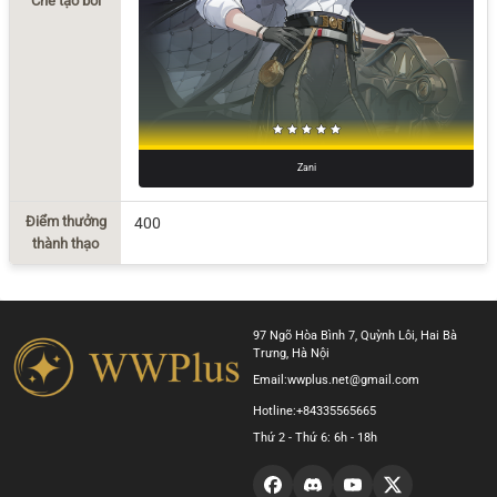
Chế tạo bởi
Zani
Điểm thưởng
400
thành thạo
97 Ngõ Hòa Bình 7, Quỳnh Lôi, Hai Bà
Trưng, Hà Nội
Email:
wwplus.net@gmail.com
Hotline:
+84335565665
Thứ 2 - Thứ 6: 6h - 18h