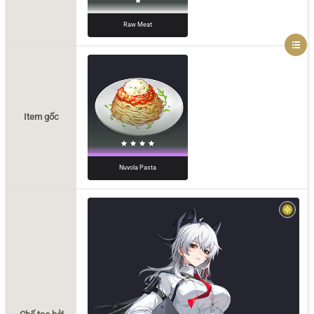
Raw Meat
Item gốc
Nuvola Pasta