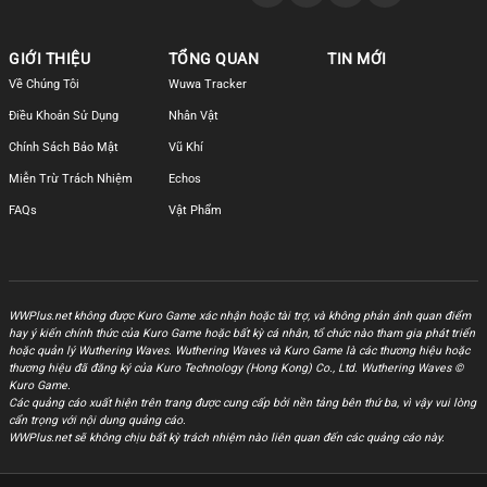
GIỚI THIỆU
TỔNG QUAN
TIN MỚI
Về Chúng Tôi
Wuwa Tracker
Điều Khoản Sử Dụng
Nhân Vật
Chính Sách Bảo Mật
Vũ Khí
Miễn Trừ Trách Nhiệm
Echos
FAQs
Vật Phẩm
WWPlus.net không được Kuro Game xác nhận hoặc tài trợ, và không phản ánh quan điểm
hay ý kiến chính thức của Kuro Game hoặc bất kỳ cá nhân, tổ chức nào tham gia phát triển
hoặc quản lý Wuthering Waves. Wuthering Waves và Kuro Game là các thương hiệu hoặc
thương hiệu đã đăng ký của Kuro Technology (Hong Kong) Co., Ltd. Wuthering Waves ©
Kuro Game.
Các quảng cáo xuất hiện trên trang được cung cấp bởi nền tảng bên thứ ba, vì vậy vui lòng
cẩn trọng với nội dung quảng cáo.
WWPlus.net sẽ không chịu bất kỳ trách nhiệm nào liên quan đến các quảng cáo này.