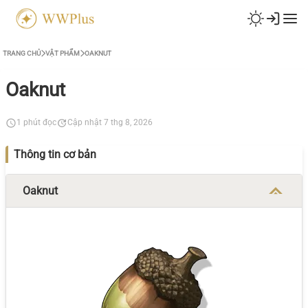
TRANG CHỦ
VẬT PHẨM
OAKNUT
Oaknut
1 phút đọc
Cập nhật 7 thg 8, 2026
Thông tin cơ bản
Oaknut