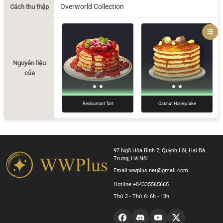
Overworld Collection
Cách thu thập
Nguyên liệu
của
Redcurrant Tart
Oaknut Honeycake
97 Ngõ Hòa Bình 7, Quỳnh Lôi, Hai Bà
Trưng, Hà Nội
Email:
wwplus.net@gmail.com
Hotline:
+84335565665
Thứ 2 - Thứ 6: 6h - 18h