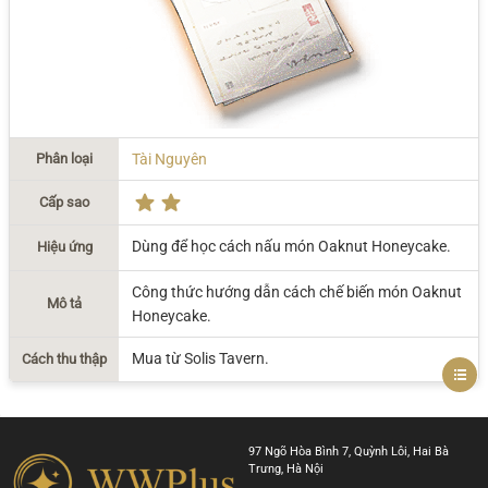
Phân loại
Tài Nguyên
Cấp sao
Dùng để học cách nấu món Oaknut Honeycake.
Hiệu ứng
Công thức hướng dẫn cách chế biến món Oaknut
Mô tả
Honeycake.
Mua từ Solis Tavern.
Cách thu thập
97 Ngõ Hòa Bình 7, Quỳnh Lôi, Hai Bà
Trưng, Hà Nội