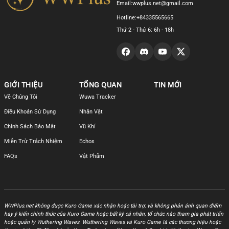
Email:
wwplus.net@gmail.com
Hotline:
+84335565665
Thứ 2 - Thứ 6: 6h - 18h
GIỚI THIỆU
TỔNG QUAN
TIN MỚI
Về Chúng Tôi
Wuwa Tracker
Điều Khoản Sử Dụng
Nhân Vật
Chính Sách Bảo Mật
Vũ Khí
Miễn Trừ Trách Nhiệm
Echos
FAQs
Vật Phẩm
WWPlus.net không được Kuro Game xác nhận hoặc tài trợ, và không phản ánh quan điểm
hay ý kiến chính thức của Kuro Game hoặc bất kỳ cá nhân, tổ chức nào tham gia phát triển
hoặc quản lý Wuthering Waves. Wuthering Waves và Kuro Game là các thương hiệu hoặc