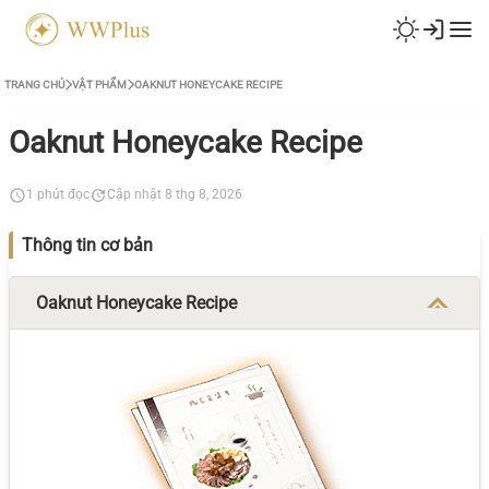
TRANG CHỦ
VẬT PHẨM
OAKNUT HONEYCAKE RECIPE
Oaknut Honeycake Recipe
1 phút đọc
Cập nhật 8 thg 8, 2026
Thông tin cơ bản
Oaknut Honeycake Recipe