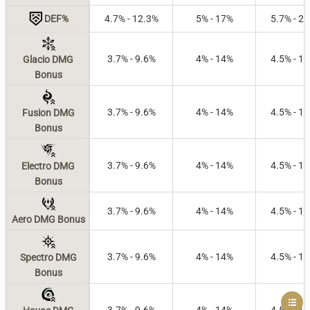
DEF%
4.7% - 12.3%
5% - 17%
5.7% - 2
3.7% - 9.6%
4% - 14%
4.5% - 1
Glacio DMG
Bonus
3.7% - 9.6%
4% - 14%
4.5% - 1
Fusion DMG
Bonus
3.7% - 9.6%
4% - 14%
4.5% - 1
Electro DMG
Bonus
3.7% - 9.6%
4% - 14%
4.5% - 1
Aero DMG Bonus
3.7% - 9.6%
4% - 14%
4.5% - 1
Spectro DMG
Bonus