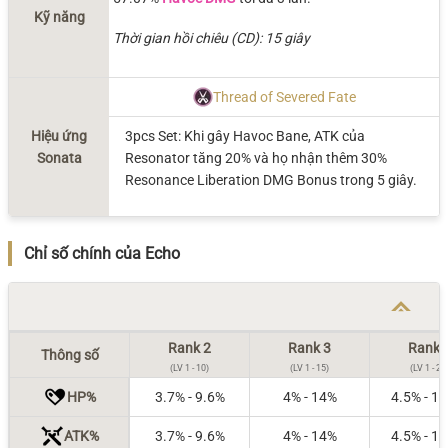
Kỹ năng
Thời gian hồi chiêu (CD): 15 giây
Thread of Severed Fate
3pcs Set: Khi gây Havoc Bane, ATK của
Hiệu ứng
Resonator tăng 20% và họ nhận thêm 30%
Sonata
Resonance Liberation DMG Bonus trong 5 giây.
Chỉ số chính của Echo
Rank 2
Rank 3
Rank 
Thông số
(LV 1 - 10)
(LV 1 - 15)
(LV 1 - 20
HP%
3.7% - 9.6%
4% - 14%
4.5% - 1
ATK%
3.7% - 9.6%
4% - 14%
4.5% - 1