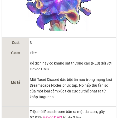
Cost
3
Class
Elite
Kẻ địch này có kháng sát thương cao (RES) đối với
Havoc DMG.
Một Tacet Discord đặc biệt ẩn náu trong mạng lưới
Mô tả
Dreamscape Nodes phức tạp. Nó hấp thu tần số
của một loại cảm xúc tiêu cực cụ thể phát ra từ
khắp Ragunna.
Triệu hồi Roseshroom bắn ra một tia laser, gây
57.07%
Havoc DMG
tối đa 3 lần.