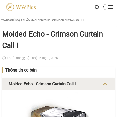
TRANG CHỦ
VẬT PHẨM
MOLDED ECHO - CRIMSON CURTAIN CALL I
Molded Echo - Crimson Curtain
Call I
1 phút đọc
Cập nhật 6 thg 8, 2026
Thông tin cơ bản
Molded Echo - Crimson Curtain Call I