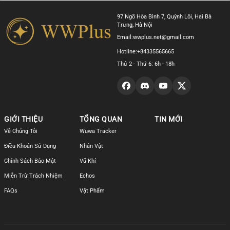
97 Ngõ Hòa Bình 7, Quỳnh Lôi, Hai Bà
Trưng, Hà Nội
Email:
wwplus.net@gmail.com
Hotline:
+84335565665
Thứ 2 - Thứ 6: 6h - 18h
GIỚI THIỆU
TỔNG QUAN
TIN MỚI
Về Chúng Tôi
Wuwa Tracker
Điều Khoản Sử Dụng
Nhân Vật
Chính Sách Bảo Mật
Vũ Khí
Miễn Trừ Trách Nhiệm
Echos
FAQs
Vật Phẩm