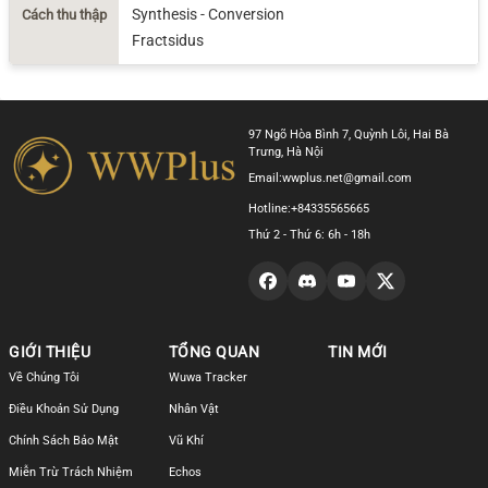
Synthesis - Conversion
Cách thu thập
Fractsidus
97 Ngõ Hòa Bình 7, Quỳnh Lôi, Hai Bà
Trưng, Hà Nội
Email:
wwplus.net@gmail.com
Hotline:
+84335565665
Thứ 2 - Thứ 6: 6h - 18h
GIỚI THIỆU
TỔNG QUAN
TIN MỚI
Về Chúng Tôi
Wuwa Tracker
Điều Khoản Sử Dụng
Nhân Vật
Chính Sách Bảo Mật
Vũ Khí
Miễn Trừ Trách Nhiệm
Echos