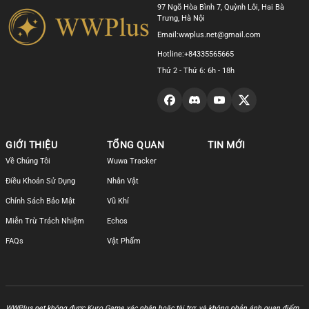
97 Ngõ Hòa Bình 7, Quỳnh Lôi, Hai Bà
Trưng, Hà Nội
Email:
wwplus.net@gmail.com
Hotline:
+84335565665
Thứ 2 - Thứ 6: 6h - 18h
GIỚI THIỆU
TỔNG QUAN
TIN MỚI
Về Chúng Tôi
Wuwa Tracker
Điều Khoản Sử Dụng
Nhân Vật
Chính Sách Bảo Mật
Vũ Khí
Miễn Trừ Trách Nhiệm
Echos
FAQs
Vật Phẩm
WWPlus.net không được Kuro Game xác nhận hoặc tài trợ, và không phản ánh quan điểm